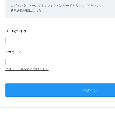
ログインID（メールアドレス）とパスワードを入力してください。
新規会員登録はこちら
メールアドレス
パスワード
パスワードを忘れた方はこちら