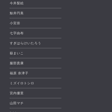
今井梨絵
鯨井円美
小宮崇
七字由布
すぎはらけいたろう
嶽まいこ
服部貴康
福原 奈津子
ミズイロトシロ
宮内優里
山田マチ