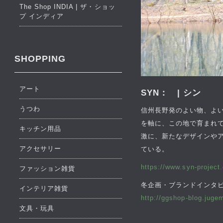
The Shop INDIA | ザ・ショッ
プ インディア
SHOPPING
アート
SYN： | シン
うつわ
信州長野発のよい物、よ
を軸に、この地で育まれ
キッチン用品
激に、新たなデザインや
アクセサリー
ている。
https://www.syn-project
ファッション雑貨
冬企画・ブランドインタビ
インテリア雑貨
http://ggshop-blog.jugem
文具・玩具