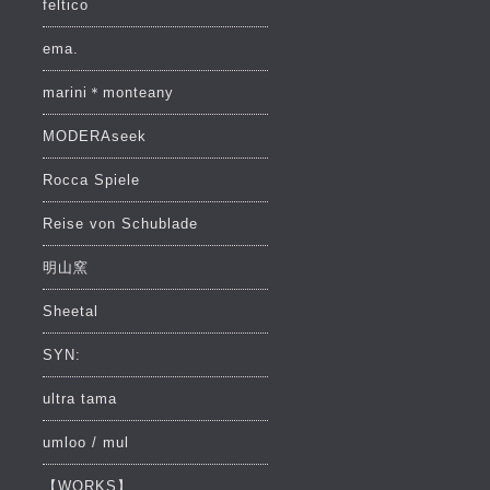
feltico
ema.
marini＊monteany
MODERAseek
Rocca Spiele
Reise von Schublade
明山窯
Sheetal
SYN:
ultra tama
umloo / mul
【WORKS】