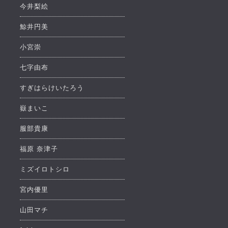
今井梨絵
鯨井円美
小宮崇
七字由布
すぎはらけいたろう
嶽まいこ
服部貴康
福原 奈津子
ミズイロトシロ
宮内優里
山田マチ