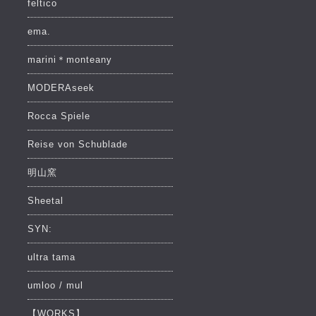
feltico
ema.
marini＊monteany
MODERAseek
Rocca Spiele
Reise von Schublade
明山窯
Sheetal
SYN:
ultra tama
umloo / mul
【WORKS】