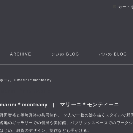
カート
ARCHIVE
ジジの
BLOG
ババの
BLOG
ホーム
>
marini＊monteany
marini＊monteany
marini＊monteany | マリーニ＊モンティーニ
野田智裕と篠崎真裕の共同制作。 ２人で一枚の絵を描くスタイルで野
各地のギャラリーでの個展や美術館、パブリックスペースでのワーク
はじめ、雑貨のデザイン、制作なども手がける。