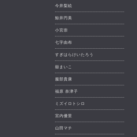
今井梨絵
鯨井円美
小宮崇
七字由布
すぎはらけいたろう
嶽まいこ
服部貴康
福原 奈津子
ミズイロトシロ
宮内優里
山田マチ