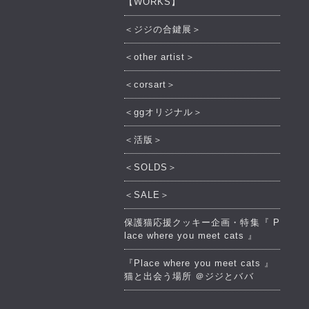
【WORKS】
＜ジジの合鍵展＞
＜other artist＞
＜corsart＞
＜ggオリジナル＞
＜活版＞
＜SOLDS＞
＜SALE＞
保護猫応援クッキー企画・特集『 P
lace where you meet cats 』
『Place where you meet cats 』
猫と出会う場所 ＠ジジとババ