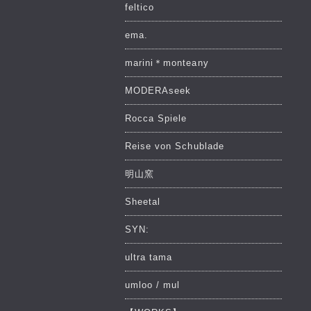
feltico
ema.
marini＊monteany
MODERAseek
Rocca Spiele
Reise von Schublade
明山窯
Sheetal
SYN:
ultra tama
umloo / mul