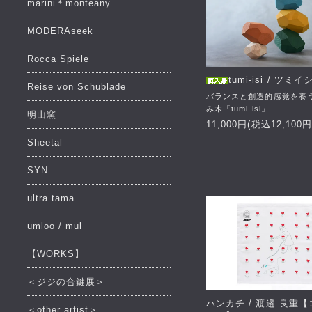
marini＊monteany
MODERAseek
Rocca Spiele
tumi-isi / ツミイ
Reise von Schublade
バランスと創造的感覚を養
み木「tumi-isi」
明山窯
11,000円(税込12,100円
Sheetal
SYN:
ultra tama
umloo / mul
【WORKS】
＜ジジの合鍵展＞
ハンカチ / 渡邉 良重
＜other artist＞