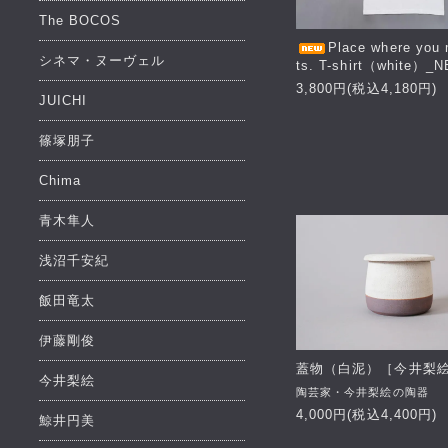
The BOCOS
Place where you 
シネマ・ヌーヴェル
ts. T-shirt（white）_
3,800円(税込4,180円)
JUICHI
篠塚朋子
Chima
青木隼人
浅沼千安紀
飯田竜太
伊藤剛俊
蓋物（白泥）［今井梨
今井梨絵
陶芸家・今井梨絵の陶器
4,000円(税込4,400円)
鯨井円美