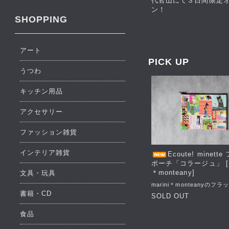
代官山にて３日間限定
ン！
SHOPPING
アート
PICK UP
うつわ
キッチン用品
アクセサリー
ファッション雑貨
インテリア雑貨
Ecoute! minett
ポーチ「コラージュ」 [ma
＊monteany]
文具・玩具
marini＊monteanyのフ
書籍・CD
SOLD OUT
食品