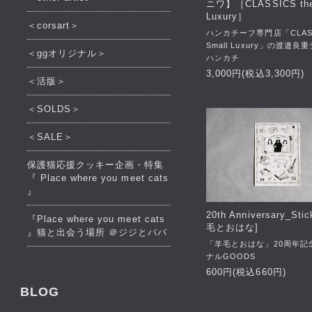
ニワ】［CLASSICS the
Luxury］
＜corsart＞
ハンカチーフ専門店「CLASSI
Small Luxury」の渡邉良
＜ggオリジナル＞
ハンカチ
3,000円(税込3,300円)
＜活版＞
＜SOLDS＞
＜SALE＞
保護猫応援クッキー企画・特集
『 Place where you meet cats
』
20th Anniversary_Stic
『Place where you meet cats
毛とおはな]
』猫と出会う場所 ＠ジジとババ
「羊毛とおはな」20周年記
ナルGOODS
600円(税込660円)
BLOG