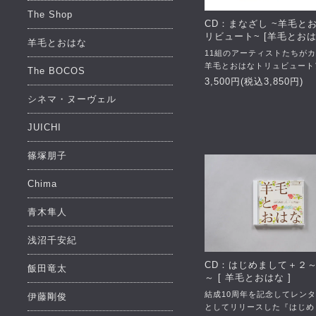
The Shop
CD：まなざし ~羊毛と
リビュート~ [羊毛とおは
羊毛とおはな
11組のアーティストたちが
羊毛とおはなトリュビュート
The BOCOS
3,500円(税込3,850円)
シネマ・ヌーヴェル
JUICHI
篠塚朋子
Chima
青木隼人
浅沼千安紀
CD：はじめまして＋２
飯田竜太
～ [ 羊毛とおはな ]
結成10周年を記念してレン
伊藤剛俊
としてリリースした『はじめ