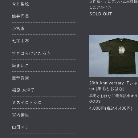
入門編～』にアルバム未収録
今井梨絵
したアルバム
SOLD OUT
鯨井円美
小宮崇
七字由布
すぎはらけいたろう
嶽まいこ
服部貴康
20th Anniversary_Tシ
en [羊毛とおはな]
福原 奈津子
羊毛とおはな20周年記念オ
OODS
ミズイロトシロ
4,000円(税込4,400円)
宮内優里
山田マチ