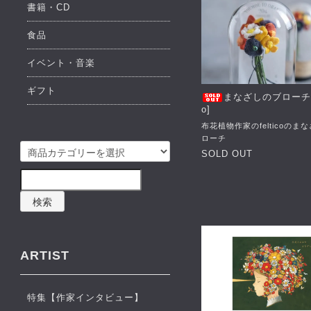
書籍・CD
食品
イベント・音楽
ギフト
まなざしのブローチ [f
o]
布花植物作家のfelticoのま
ローチ
SOLD OUT
検索
ARTIST
特集【作家インタビュー】