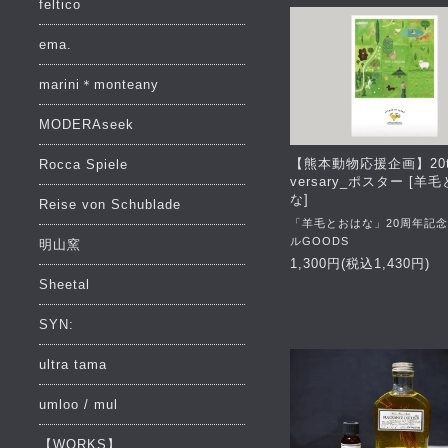
feltico
ema.
marini＊monteany
MODERAseek
【熊本動物応援企画】20th
Rocca Spiele
versary_ポスター [羊
な]
Reise von Schublade
「羊毛とおはな」20周年記
ルGOODS
明山窯
1,300円(税込1,430円)
Sheetal
SYN:
ultra tama
umloo / mul
【WORKS】