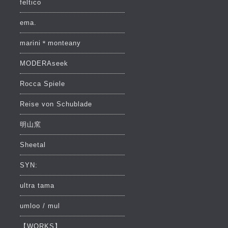
feltico
ema.
marini＊monteany
MODERAseek
Rocca Spiele
Reise von Schublade
明山窯
Sheetal
SYN:
ultra tama
umloo / mul
【WORKS】