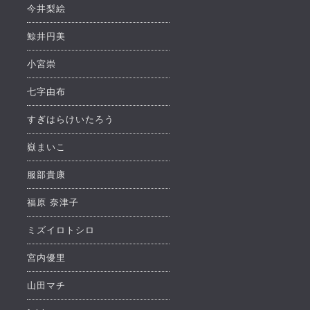
今井梨絵
鯨井円美
小宮崇
七字由布
すぎはらけいたろう
嶽まいこ
服部貴康
福原 奈津子
ミズイロトシロ
宮内優里
山田マチ