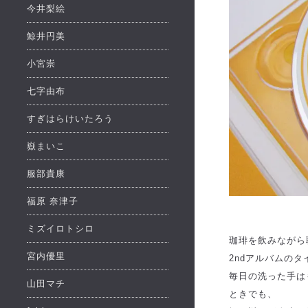
今井梨絵
鯨井円美
小宮崇
七字由布
すぎはらけいたろう
嶽まいこ
服部貴康
福原 奈津子
ミズイロトシロ
珈琲を飲みながら
宮内優里
2ndアルバムのタイ
毎日の洗った手は
山田マチ
ときでも、