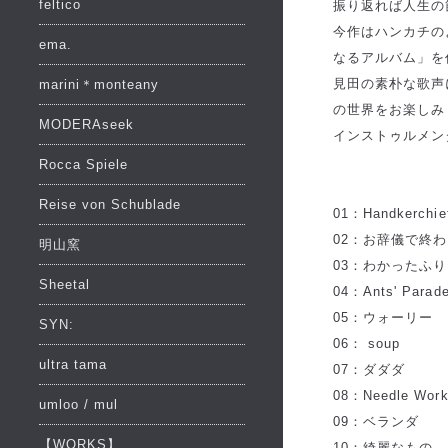
feltico
振り返れば人生の
今作はハンカチの
ema.
なるアルバム」を
見田の素朴な歌声
marini＊monteany
の世界をお楽しみ
MODERAseek
インストゥルメン
Rocca Spiele
Reise von Schublade
01：Handkerchief 
02：お辞儀で終
明山窯
03：わかったふり
Sheetal
04：Ants' Parad
05：ウォーリー
SYN:
06： soup
ultra tama
07：ダダダ
08：Needle Wor
umloo / mul
09：ベランダ
【WORKS】
10：綺麗なもの