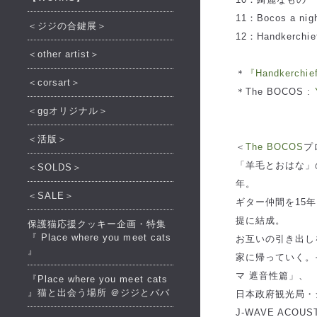
11：Bocos a nig
＜ジジの合鍵展＞
12：Handkerchie
＜other artist＞
＊
『Handkerch
＜corsart＞
＊The BOCOS :
＜ggオリジナル＞
＜活版＞
＜
The BOCOS
プ
「羊毛とおはな」の
＜SOLDS＞
年。
＜SALE＞
ギター仲間を15
提に結成。
保護猫応援クッキー企画・特集
『 Place where you meet cats
お互いの引き出し
』
家に帰っていく。
マ 遮音性篇」、
『Place where you meet cats
』猫と出会う場所 ＠ジジとババ
日本政府観光局・
J-WAVE ACO