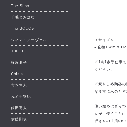
The Shop
羊毛とおはな
The BOCOS
シネマ・ヌーヴェル
＜サイズ＞
• 直径15cm × H2
JUICHI
※1点1点手仕事
篠塚朋子
ください。
Chima
※焼きしめ陶器の
青木隼人
なる前に米のとぎ
浅沼千安紀
使い始めはざらつ
飯田竜太
んが、使うごとに
伊藤剛俊
皆さんの生活の中