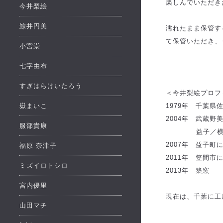
楽しんでいただき
今井梨絵
鯨井円美
濡れたまま保管す
て保管いただき、
小宮崇
七字由布
すぎはらけいたろう
＜今井梨絵プロフ
嶽まいこ
1979年 千葉県
2004年 武蔵
服部貴康
益子／横山
2007年 益子町
福原 奈津子
2011年 笠間市
ミズイロトシロ
2013年 築窯
宮内優里
現在は、千葉に工
山田マチ