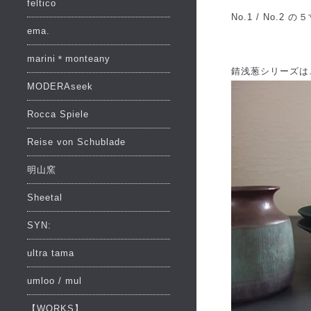
feltico
No.1 / No.
ema.
marini＊monteany
錆浅葱シリーズは
MODERAseek
Rocca Spiele
Reise von Schublade
明山窯
Sheetal
SYN:
ultra tama
umloo / mul
【WORKS】