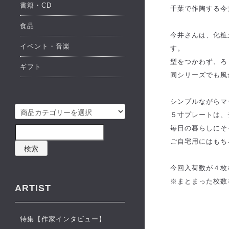
書籍・CD
千葉で作陶する今
食品
今井さんは、化粧
イベント・音楽
す。
型をつかわず、ろ
ギフト
同シリーズでも風
シンプルながらマ
５寸プレートは、
毎日の暮らしにそ
ご自宅用にはもち
検索
今回入荷数が４枚
※まとまった枚数
ARTIST
特集【作家インタビュー】