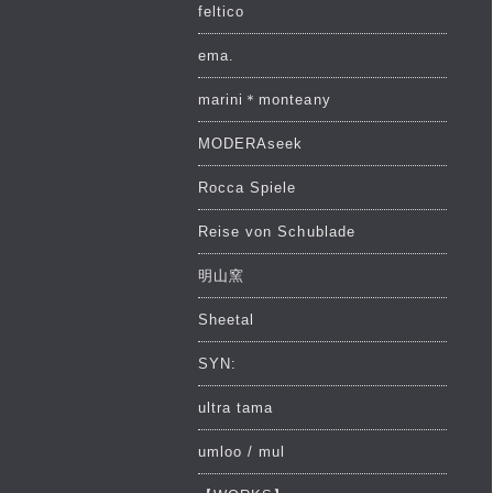
feltico
ema.
marini＊monteany
MODERAseek
Rocca Spiele
Reise von Schublade
明山窯
Sheetal
SYN:
ultra tama
umloo / mul