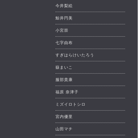
今井梨絵
鯨井円美
小宮崇
七字由布
すぎはらけいたろう
嶽まいこ
服部貴康
福原 奈津子
ミズイロトシロ
宮内優里
山田マチ