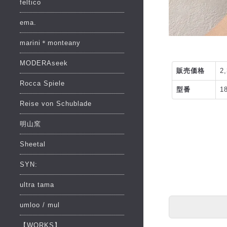
feltico
ema.
marini＊monteany
MODERAseek
販売価格
2
Rocca Spiele
型番
1
Reise von Schublade
明山窯
Sheetal
SYN:
ultra tama
umloo / mul
【WORKS】