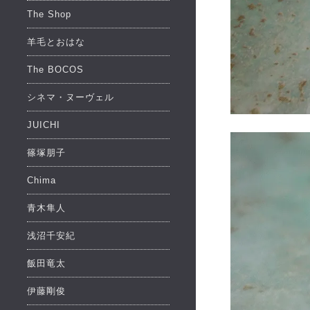
The Shop
羊毛とおはな
The BOCOS
シネマ・ヌーヴェル
JUICHI
篠塚朋子
Chima
青木隼人
浅沼千安紀
飯田竜太
伊藤剛俊