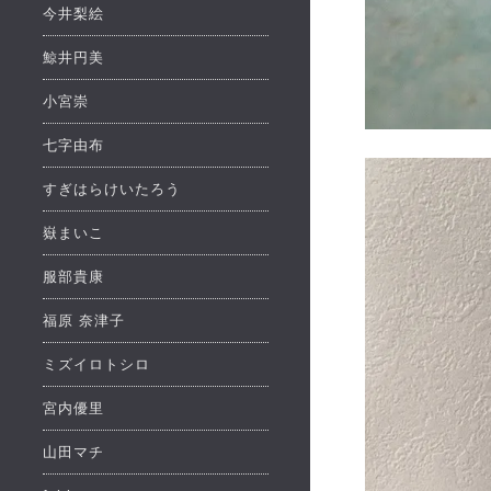
今井梨絵
鯨井円美
小宮崇
七字由布
すぎはらけいたろう
嶽まいこ
服部貴康
福原 奈津子
ミズイロトシロ
宮内優里
山田マチ