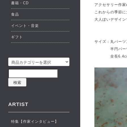
書籍・CD
アクセサリー作家u
これからの季節に
食品
大人ぽいデザイン
イベント・音楽
ギフト
サイズ：丸パーツ直
半円パーツW3.
全長6.4c
検索
ARTIST
特集【作家インタビュー】