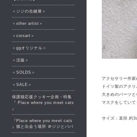
＜ジジの合鍵展＞
＜other artist＞
＜corsart＞
＜ggオリジナル＞
＜活版＞
＜SOLDS＞
アクセサリー作家u
＜SALE＞
ドイツ製のアクリ
大きめのパーツと
保護猫応援クッキー企画・特集
マスクをしていて
『 Place where you meet cats
』
サイズ：直径 約3
『Place where you meet cats
』猫と出会う場所 ＠ジジとババ