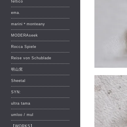
feltico
ema.
marini＊monteany
MODERAseek
Rocca Spiele
Reise von Schublade
明山窯
Sheetal
SYN:
ultra tama
umloo / mul
【WORKS】