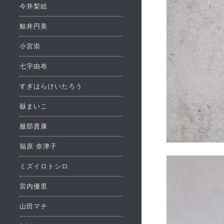
今井梨絵
鯨井円美
小宮崇
七字由布
すぎはらけいたろう
嶽まいこ
服部貴康
福原 奈津子
ミズイロトシロ
宮内優里
山田マチ