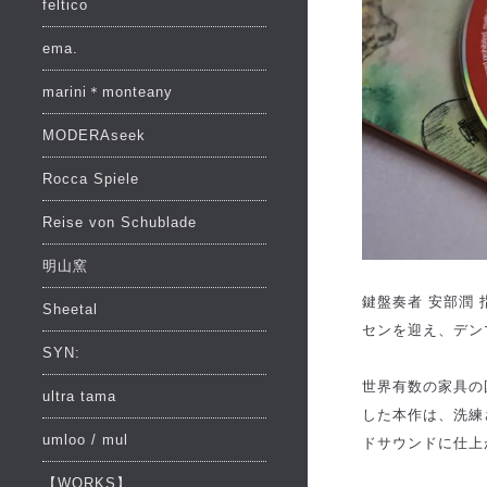
feltico
ema.
marini＊monteany
MODERAseek
Rocca Spiele
Reise von Schublade
明山窯
鍵盤奏者 安部潤
Sheetal
センを迎え、デン
SYN:
世界有数の家具の
ultra tama
した本作は、洗練
umloo / mul
ドサウンドに仕上
【WORKS】