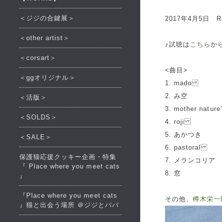
＜ジジの合鍵展＞
2017年4月5日 Rel
＜other artist＞
♪試聴は
こちら
か
＜corsart＞
<曲目>
＜ggオリジナル＞
1. mado
2. み空
＜活版＞
3. mother natur
＜SOLDS＞
4. roji
5. あかつき
＜SALE＞
6. pastoral
保護猫応援クッキー企画・特集
7. メランコリア
『 Place where you meet cats
8. 窓
』
『Place where you meet cats
その他、
樽木栄一郎
』猫と出会う場所 ＠ジジとババ