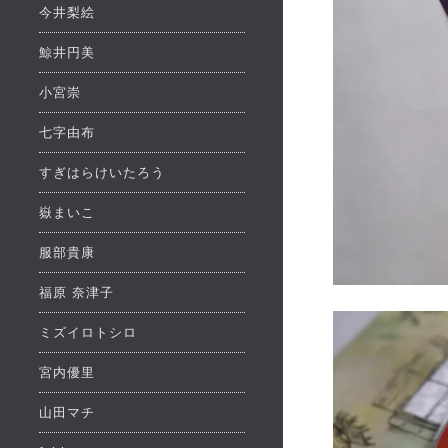
今井梨絵
鯨井円美
小宮崇
七字由布
すぎはらけいたろう
嶽まいこ
服部貴康
福原 奈津子
ミズイロトシロ
宮内優里
山田マチ