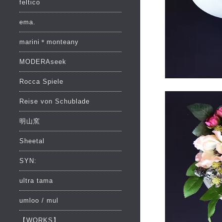
feltico
ema.
marini＊monteany
MODERAseek
Rocca Spiele
Reise von Schublade
明山窯
Sheetal
SYN:
ultra tama
umloo / mul
【WORKS】