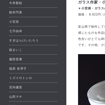
ガラス作家・
今井梨絵
▼小宮崇・ガラスの
鯨井円美
価格： 8,922円
小宮崇
富山県で制作して
七字由布
感じたものを作品
色合いがとても綺
すぎはらけいたろう
です。その他、小
嶽まいこ
服部貴康
福原 奈津子
ミズイロトシロ
宮内優里
山田マチ