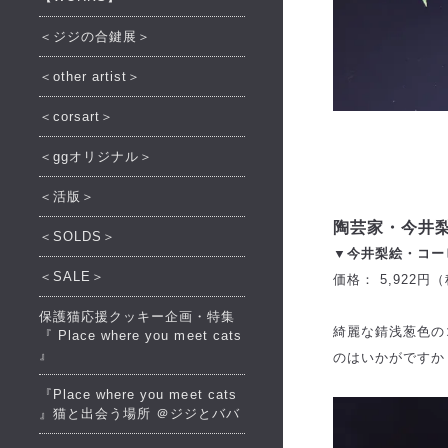
＜ジジの合鍵展＞
＜other artist＞
＜corsart＞
＜ggオリジナル＞
＜活版＞
陶芸家・今井
＜SOLDS＞
▼今井梨絵・コーヒ
＜SALE＞
価格： 5,922円
保護猫応援クッキー企画・特集
綺麗な錆浅葱色の
『 Place where you meet cats
』
のはいかがですか
『Place where you meet cats
』猫と出会う場所 ＠ジジとババ