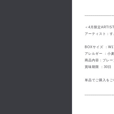
______________
＜4月限定ARTI
アーティスト：す
BOXサイズ ：W17.8
アレルギー ：小
商品内容：プレー
賞味期限 ：30日
単品でご購入をご
______________