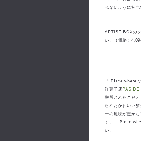
れないように梱包
ARTIST B
い。（価格：4,09
「 Place whe
洋菓子店
PAS D
厳選されたこだわ
られたかわいい猫
ーの風味が豊かな
す。「 Place wh
い。