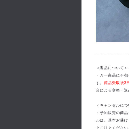
______________
＜返品について＞
・万一商品に不都
す。
商品受取後3
合による交換・返
＜キャンセルにつ
・予約販売の商品
ルは、基本お受け
上ご注文ください