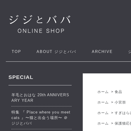
TOP
ABOUT
ジジとババ
ARCHIVE
SPECIAL
ホーム
>
食品
羊毛とおはな 20th ANNIVERS
ARY YEAR
ホーム
>
小宮崇
特集 『 Place where you meet
ホーム
>
すぎはら
cats 』〜猫と出会う場所〜 ＠
ジジとババ
ホーム
>
保護猫応援ク