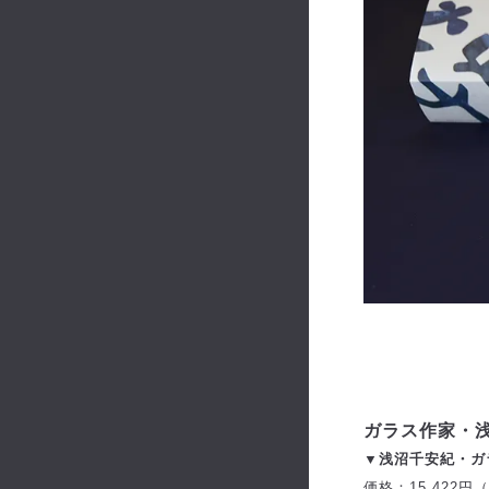
ガラス作家・
▼浅沼千安紀・ガラ
価格：15,422円