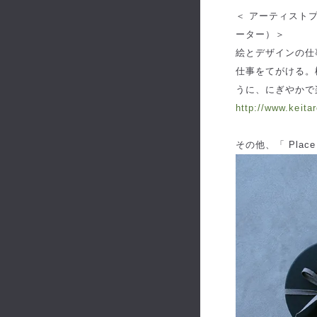
＜ アーティストプ
ーター）＞
絵とデザインの仕
仕事をてがける。
うに、にぎやかで
http://www.keita
その他、「 Place 