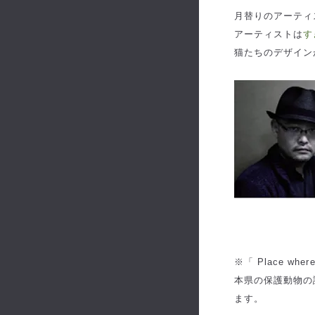
月替りのアーティス
アーティストは
す
猫たちのデザイン
※「 Place w
本県の保護動物の
ます。