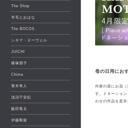
The Shop
羊毛とおはな
The BOCOS
シネマ・ヌーヴェル
JUICHI
篠塚朋子
母の日用にお
Chima
青木隼人
作家の器にお花（
す。ドネーション
浅沼千安紀
わせの作品を是非
飯田竜太
伊藤剛俊