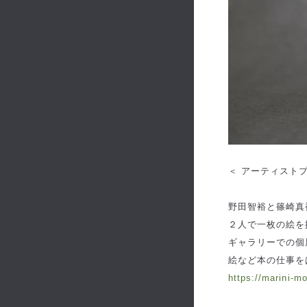
＜ アーティストプ
野田智裕と篠崎真
２人で一枚の絵を
ギャラリーでの個
絵など本の仕事を
https://marini-m