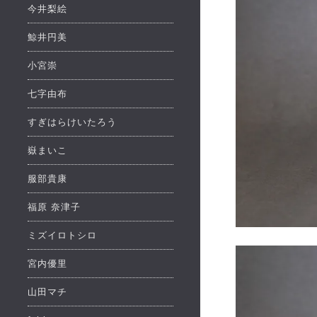
今井梨絵
鯨井円美
小宮崇
七字由布
すぎはらけいたろう
嶽まいこ
服部貴康
福原 奈津子
ミズイロトシロ
宮内優里
山田マチ