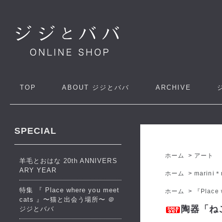
TOP
ABOUT
ジジとババ
ARCHIVE
SPECIAL
ホーム
>
アート
羊毛とおはな 20th ANNIVERS
ARY YEAR
ホーム
>
marini＊
特集 『 Place where you meet
ホーム
>
『Place
cats 』〜猫と出会う場所〜 ＠
陶器「ねこ」
ジジとババ