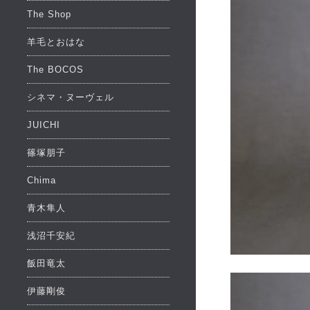
The Shop
羊毛とおはな
The BOCOS
シネマ・ヌーヴェル
JUICHI
篠塚朋子
Chima
青木隼人
浅沼千安紀
飯田竜太
伊藤剛俊