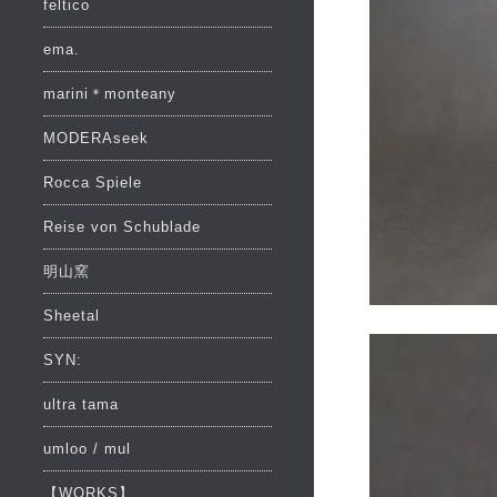
feltico
ema.
marini＊monteany
MODERAseek
Rocca Spiele
Reise von Schublade
明山窯
Sheetal
SYN:
ultra tama
umloo / mul
【WORKS】