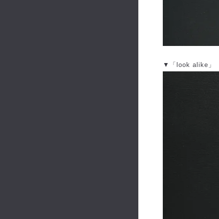
▼「look alike」