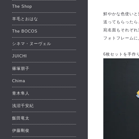
The Shop
鮮やかな色使いと
羊毛とおはな
送ってもらったら
宛名面もそれぞれ
The BOCOS
フォトフレームに
シネマ・ヌーヴェル
6枚セットを手作
JUICHI
篠塚朋子
Chima
青木隼人
浅沼千安紀
飯田竜太
伊藤剛俊