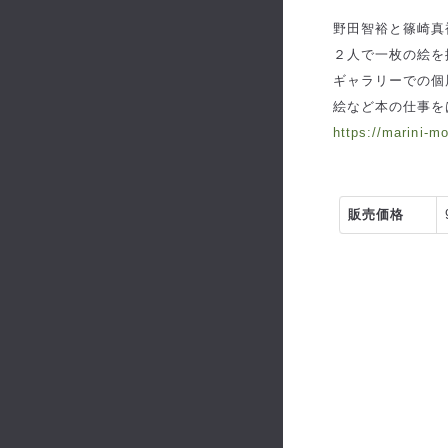
野田智裕と篠崎真
２人で一枚の絵を
ギャラリーでの個
絵など本の仕事を
https://marini-m
販売価格