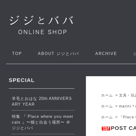
TOP
ABOUT
ジジとババ
ARCHIVE
SPECIAL
ホーム
>
文具・玩
羊毛とおはな 20th ANNIVERS
ARY YEAR
ホーム
>
marini＊
特集 『 Place where you meet
ホーム
>
『Place
cats 』〜猫と出会う場所〜 ＠
POST CA
ジジとババ