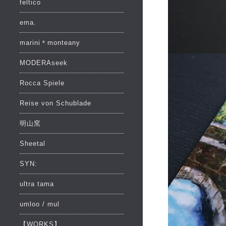
feltico
ema.
marini＊monteany
MODERAseek
Rocca Spiele
Reise von Schublade
明山窯
Sheetal
SYN:
ultra tama
umloo / mul
【WORKS】