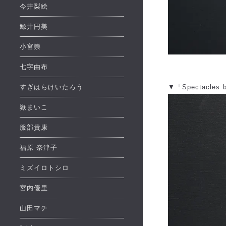
今井梨絵
鯨井円美
小宮崇
七字由布
▼「Spectacles b
すぎはらけいたろう
嶽まいこ
服部貴康
福原 奈津子
ミズイロトシロ
宮内優里
山田マチ