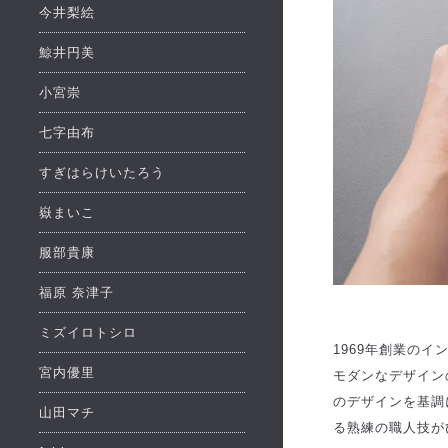
今井梨絵
鯨井円美
小宮崇
七字由布
すぎはらけいたろう
嶽まいこ
服部貴康
福原 奈津子
ミズイロトシロ
1969年創業のイ
宮内優里
モダンなデザイン
のデザインを基調
山田マチ
る熟練の職人技が