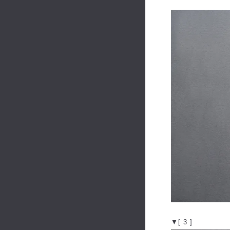
▼[ 3 ]