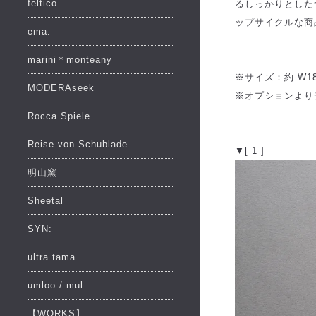
feltico
るしっかりとした
ップサイクルな商
ema.
marini＊monteany
※サイズ：約 W18c
MODERAseek
※オプションより
Rocca Spiele
Reise von Schublade
▼[ 1 ]
明山窯
Sheetal
SYN:
ultra tama
umloo / mul
【WORKS】