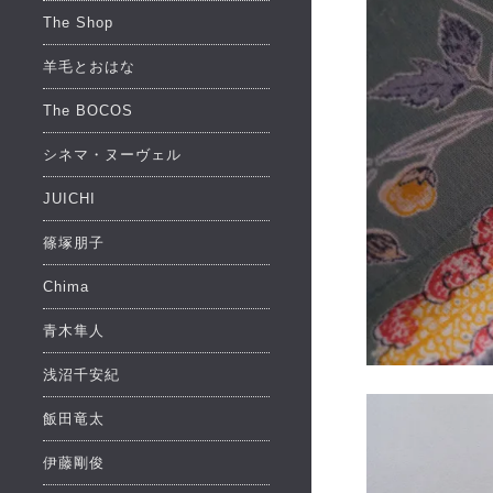
The Shop
羊毛とおはな
The BOCOS
シネマ・ヌーヴェル
JUICHI
篠塚朋子
Chima
青木隼人
浅沼千安紀
飯田竜太
伊藤剛俊