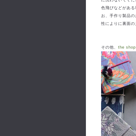
色飛びなどがある
お、手作り製品の
性によりに裏面の
その他、
the sh