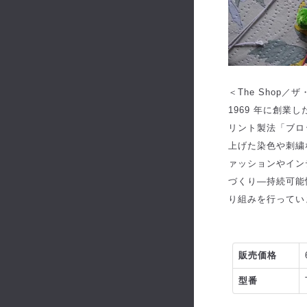
＜The Shop／
1969 年に創業
リント製法「ブロ
上げた染色や刺繍
ァッションやイン
づくり―持続可能
り組みを行ってい
販売価格
型番