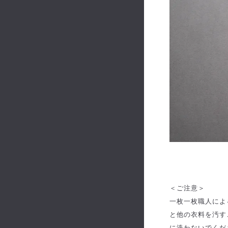
＜ご注意＞
一枚一枚職人によ
と他の衣料を汚す
に洗わないでくだ