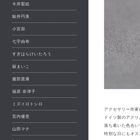
今井梨絵
鯨井円美
小宮崇
七字由布
すぎはらけいたろう
嶽まいこ
服部貴康
福原 奈津子
ミズイロトシロ
アクセサリー作家u
宮内優里
ドイツ製のアクリ
落ち着いた色合い
山田マチ
特別な日にもオス