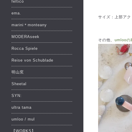
feltico
ema.
サイズ：上部アクリル
marini＊monteany
MODERAseek
その他、
umloo
Rocca Spiele
Reise von Schublade
明山窯
Sheetal
SYN:
ultra tama
umloo / mul
【WORKS】