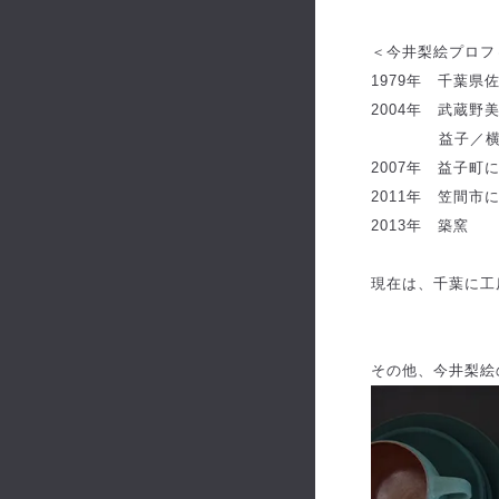
＜今井梨絵プロフ
1979年 千葉県
2004年 武蔵
益子／横山
2007年 益子町
2011年 笠間市
2013年 築窯
現在は、千葉に工
その他、今井梨絵