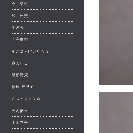
今井梨絵
鯨井円美
小宮崇
七字由布
すぎはらけいたろう
嶽まいこ
服部貴康
福原 奈津子
ミズイロトシロ
宮内優里
山田マチ