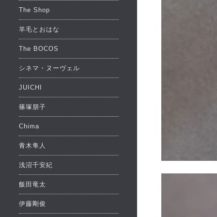
The Shop
羊毛とおはな
The BOCOS
シネマ・ヌーヴェル
JUICHI
篠塚朋子
Chima
青木隼人
浅沼千安紀
飯田竜太
伊藤剛俊