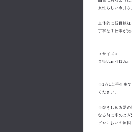
品名にあるように
女性らしい今井さ
全体的に櫛目模様
丁寧な手仕事が光
＜サイズ＞
直径8cm×H13cm
※1点1点手仕事
ください。
※焼きしめ陶器の
なる前に米のとぎ
ビやにおいの原因