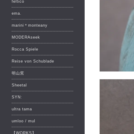
feltico
ema.
marini＊monteany
MODERAseek
Rocca Spiele
Reise von Schublade
明山窯
Sheetal
SYN:
ultra tama
umloo / mul
【WORKS】