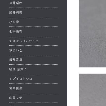
今井梨絵
鯨井円美
小宮崇
七字由布
すぎはらけいたろう
嶽まいこ
服部貴康
福原 奈津子
ミズイロトシロ
宮内優里
山田マチ