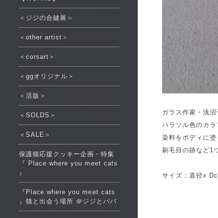
＜ジジの合鍵展＞
＜other artist＞
＜corsart＞
＜ggオリジナル＞
＜活版＞
ガラス作家・浅沼
＜SOLDS＞
パラソル色のカラ
＜SALE＞
染料をボディに塗
刷毛目の跡など1
保護猫応援クッキー企画・特集
『 Place where you meet cats
』
サイズ：直径x D
『Place where you meet cats
』猫と出会う場所 ＠ジジとババ