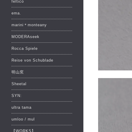
feltico
ema.
marini＊monteany
MODERAseek
Rocca Spiele
Reise von Schublade
明山窯
Sheetal
SYN:
ultra tama
umloo / mul
【WORKS】