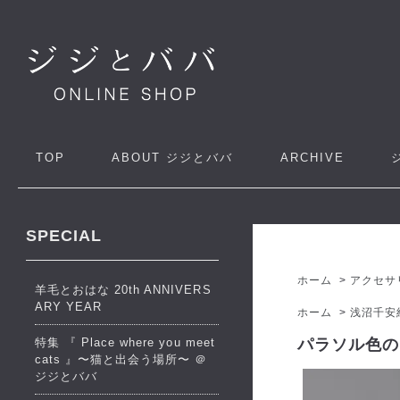
TOP
ABOUT
ジジとババ
ARCHIVE
SPECIAL
ホーム
>
アクセサ
羊毛とおはな 20th ANNIVERS
ARY YEAR
ホーム
>
浅沼千安
特集 『 Place where you meet
パラソル色の
cats 』〜猫と出会う場所〜 ＠
ジジとババ