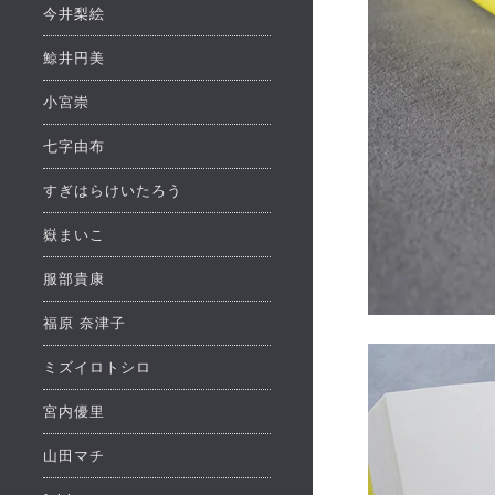
今井梨絵
鯨井円美
小宮崇
七字由布
すぎはらけいたろう
嶽まいこ
服部貴康
福原 奈津子
ミズイロトシロ
宮内優里
山田マチ