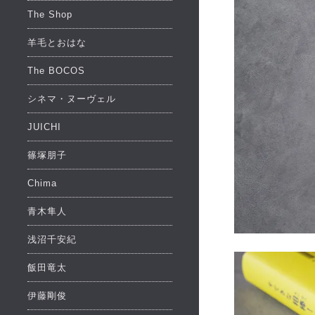
The Shop
羊毛とおはな
The BOCOS
シネマ・ヌーヴェル
JUICHI
篠塚朋子
Chima
青木隼人
浅沼千安紀
飯田竜太
伊藤剛俊