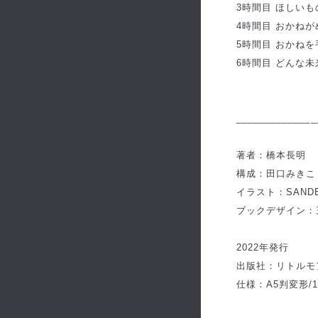
3時間目 ほしいも
4時間目 おかね
5時間目 おかねを
6時間目 どんな未
______________
著者：橋本長明
構成：田口みきこ
イラスト：SANDE
ブックデザイン：
2022年発行
出版社：リトルモ
仕様：A5判変形/1