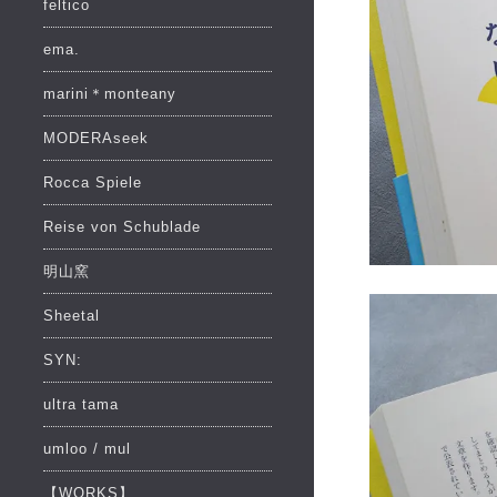
feltico
ema.
marini＊monteany
MODERAseek
Rocca Spiele
Reise von Schublade
明山窯
Sheetal
SYN:
ultra tama
umloo / mul
【WORKS】