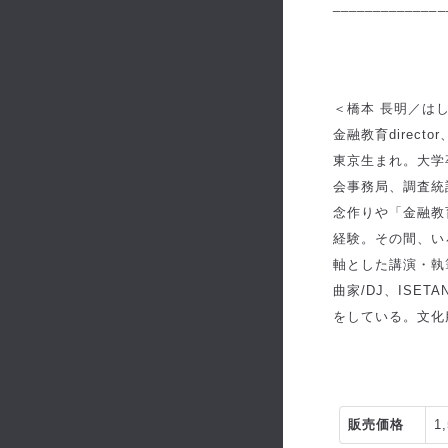
______________
＜橋本 長明／は
金融教育directo
東京生まれ。大学
会事務局、調査統
念作りや「金融教
経験。その間、い
軸とした講演・執
曲家/DJ、IS
をしている。文化
販売価格
1