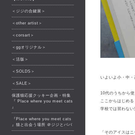
＜ジジの合鍵展＞
＜other artist＞
＜corsart＞
＜ggオリジナル＞
＜活版＞
＜SOLDS＞
いよいよ小・中・
＜SALE＞
10代のうちから
保護猫応援クッキー企画・特集
ここからはじめる
『 Place where you meet cats
』
学校では習わない
『Place where you meet cats
』猫と出会う場所 ＠ジジとババ
「そのアイスはニ