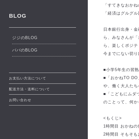
「すてきなおかね
「経済はグルグル
BLOG
日本銀行出身・金
ら、みなさんが「
ジジのBLOG
ら、楽しくポジテ
ババのBLOG
今までにない切り
■小学5年生の習
■「おかねTO 
お支払い方法について
や、働く大人たち
配送方法・送料について
■「こどもにムダ
お問い合わせ
のことって、何か
<もくじ>
1時間目 おかね
2時間目 そもそ