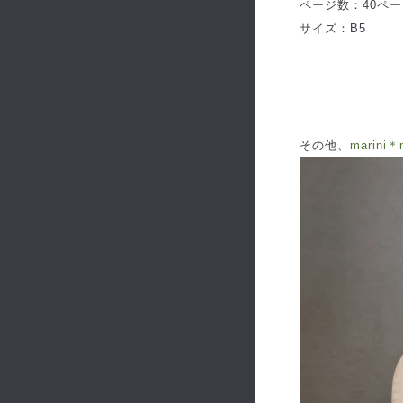
ページ数：40ペ
サイズ：B5
その他、
marin