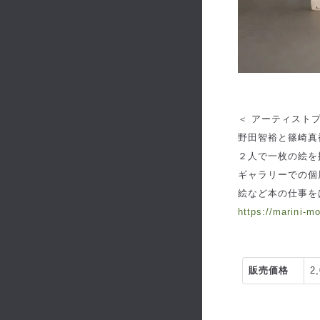
＜ アーティストプ
野田智裕と篠崎真
２人で一枚の絵を
ギャラリーでの個
絵など本の仕事を
https://marini-m
販売価格
2