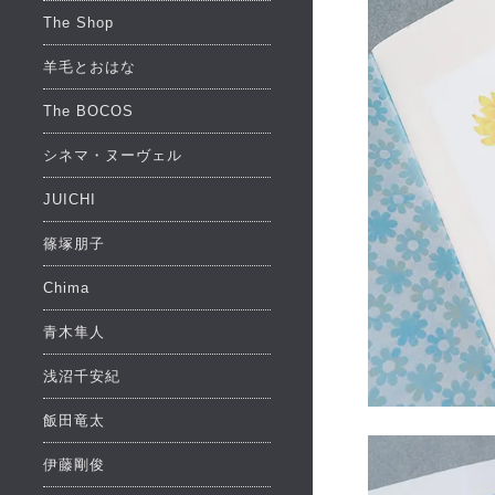
The Shop
羊毛とおはな
The BOCOS
シネマ・ヌーヴェル
JUICHI
篠塚朋子
Chima
青木隼人
浅沼千安紀
飯田竜太
伊藤剛俊