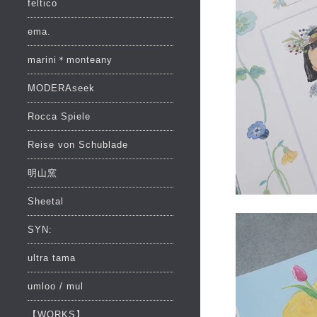
feltico
ema.
marini＊monteany
MODERAseek
Rocca Spiele
Reise von Schublade
明山窯
Sheetal
SYN:
ultra tama
umloo / mul
【WORKS】