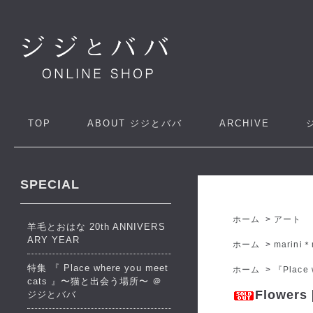
TOP
ABOUT
ジジとババ
ARCHIVE
SPECIAL
ホーム
>
アート
羊毛とおはな 20th ANNIVERS
ARY YEAR
ホーム
>
marini＊
特集 『 Place where you meet
ホーム
>
『Place
cats 』〜猫と出会う場所〜 ＠
Flowers
ジジとババ