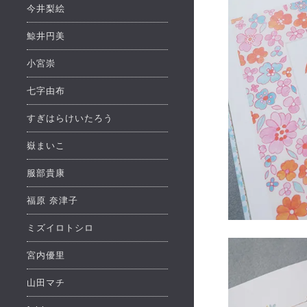
今井梨絵
鯨井円美
小宮崇
七字由布
すぎはらけいたろう
嶽まいこ
服部貴康
福原 奈津子
ミズイロトシロ
宮内優里
山田マチ