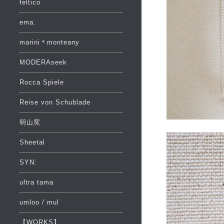
feltico
ema.
marini＊monteany
MODERAseek
Rocca Spiele
Reise von Schublade
明山窯
Sheetal
SYN:
ultra tama
umloo / mul
【WORKS】