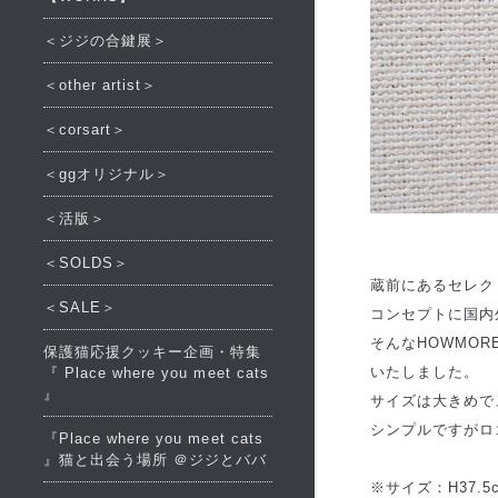
＜ジジの合鍵展＞
＜other artist＞
＜corsart＞
＜ggオリジナル＞
＜活版＞
＜SOLDS＞
蔵前にあるセレクト
＜SALE＞
コンセプトに国内
そんなHOWMOR
保護猫応援クッキー企画・特集
いたしました。
『 Place where you meet cats
』
サイズは大きめで
シンプルですがロ
『Place where you meet cats
』猫と出会う場所 ＠ジジとババ
※サイズ：H37.5c