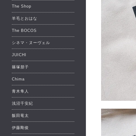
The Shop
羊毛とおはな
The BOCOS
シネマ・ヌーヴェル
JUICHI
篠塚朋子
Chima
青木隼人
浅沼千安紀
飯田竜太
伊藤剛俊