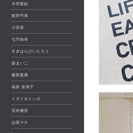
今井梨絵
鯨井円美
小宮崇
七字由布
すぎはらけいたろう
嶽まいこ
服部貴康
福原 奈津子
ミズイロトシロ
宮内優里
山田マチ