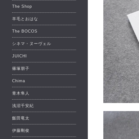
The Shop
羊毛とおはな
The BOCOS
シネマ・ヌーヴェル
JUICHI
篠塚朋子
Chima
青木隼人
浅沼千安紀
飯田竜太
伊藤剛俊