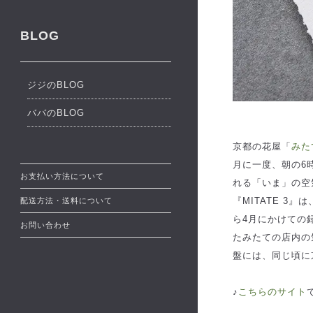
BLOG
ジジのBLOG
ババのBLOG
京都の花屋「
みた
月に一度、朝の6
お支払い方法について
れる「いま」の空
『MITATE 3
配送方法・送料について
ら4月にかけての
お問い合わせ
たみたての店内の
盤には、同じ頃に
♪
こちらのサイト