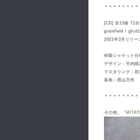
＊＊＊＊＊＊＊＊
[CD] 全13曲 71分
grainfield / gfcd
2021年3月リリー
特製ジャケット仕
デザイン：竹内紙
マスタリング：田辺 玄
装画：西山万作
＊＊＊＊＊＊＊＊
その他、
『MITAT