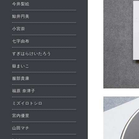
今井梨絵
鯨井円美
小宮崇
七字由布
すぎはらけいたろう
嶽まいこ
服部貴康
福原 奈津子
ミズイロトシロ
宮内優里
山田マチ