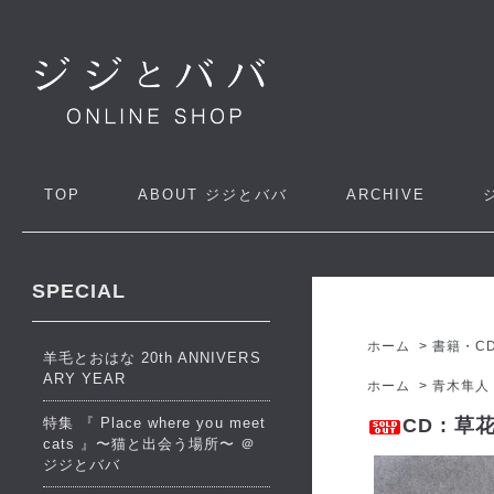
TOP
ABOUT
ジジとババ
ARCHIVE
SPECIAL
ホーム
>
書籍・C
羊毛とおはな 20th ANNIVERS
ARY YEAR
ホーム
>
青木隼人
特集 『 Place where you meet
CD : 草
cats 』〜猫と出会う場所〜 ＠
ジジとババ