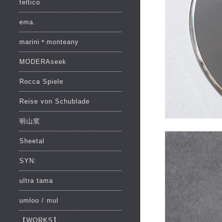
feltico
ema.
marini＊monteany
MODERAseek
Rocca Spiele
Reise von Schublade
明山窯
Sheetal
SYN:
ultra tama
umloo / mul
【WORKS】