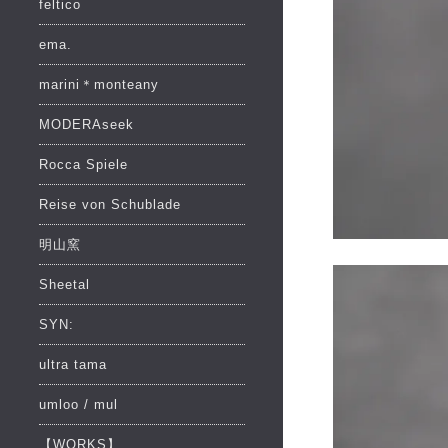
feltico
ema.
marini＊monteany
MODERAseek
Rocca Spiele
Reise von Schublade
明山窯
Sheetal
SYN:
ultra tama
umloo / mul
【WORKS】