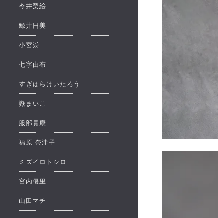
今井梨絵
鯨井円美
小宮崇
七字由布
すぎはらけいたろう
嶽まいこ
服部貴康
福原 奈津子
ミズイロトシロ
宮内優里
山田マチ