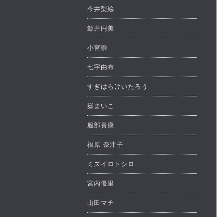
今井梨絵
鯨井円美
小宮崇
七字由布
すぎはらけいたろう
嶽まいこ
服部貴康
福原 奈津子
ミズイロトシロ
宮内優里
山田マチ