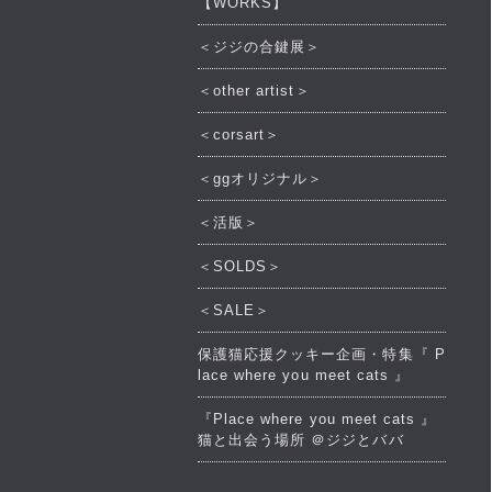
【WORKS】
＜ジジの合鍵展＞
＜other artist＞
＜corsart＞
＜ggオリジナル＞
＜活版＞
＜SOLDS＞
＜SALE＞
保護猫応援クッキー企画・特集『 P
lace where you meet cats 』
『Place where you meet cats 』
猫と出会う場所 ＠ジジとババ