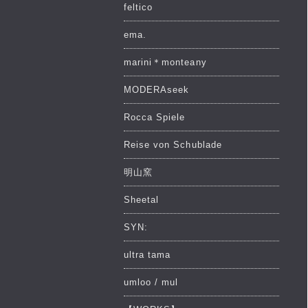
feltico
ema.
marini＊monteany
MODERAseek
Rocca Spiele
Reise von Schublade
明山窯
Sheetal
SYN:
ultra tama
umloo / mul