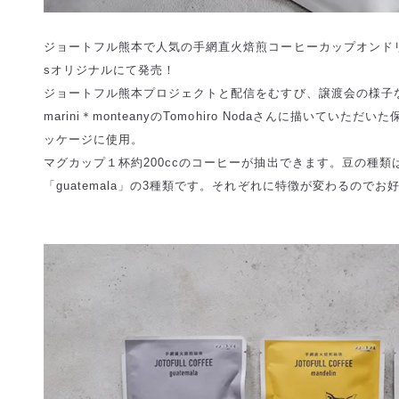
ジョートフル熊本で人気の手網直火焙煎コーヒーカップオンドリップがPla
sオリジナルにて発売！
ジョートフル熊本プロジェクトと配信をむすび、譲渡会の様子
marini＊monteanyのTomohiro Nodaさんに描いてい
ッケージに使用。
マグカップ１杯約200ccのコーヒーが抽出できます。豆の種類は「man
「guatemala」の3種類です。それぞれに特徴が変わるので