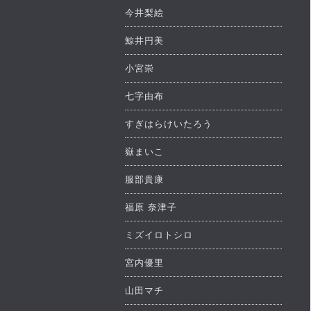
今井梨絵
鯨井円美
小宮崇
七字由布
すぎはらけいたろう
嶽まいこ
服部貴康
福原 奈津子
ミズイロトシロ
宮内優里
山田マチ