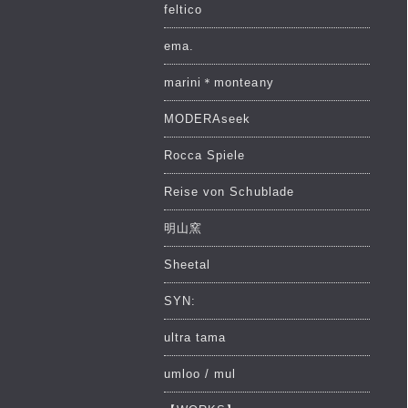
feltico
ema.
marini＊monteany
MODERAseek
Rocca Spiele
Reise von Schublade
明山窯
Sheetal
SYN:
ultra tama
umloo / mul