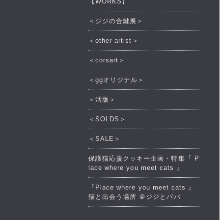
【WORKS】
＜ジジの合鍵展＞
＜other artist＞
＜corsart＞
＜ggオリジナル＞
＜活版＞
＜SOLDS＞
＜SALE＞
保護猫応援クッキー企画・特集『 P
lace where you meet cats 』
『Place where you meet cats 』
猫と出会う場所 ＠ジジとババ