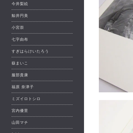
今井梨絵
鯨井円美
小宮崇
七字由布
すぎはらけいたろう
嶽まいこ
服部貴康
福原 奈津子
ミズイロトシロ
宮内優里
山田マチ