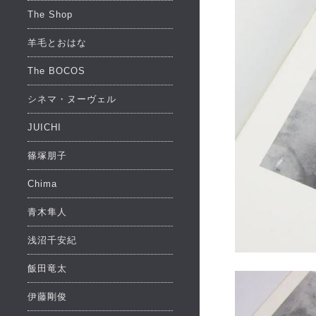
The Shop
羊毛とおはな
The BOCOS
シネマ・ヌーヴェル
JUICHI
篠塚朋子
Chima
青木隼人
浅沼千安紀
飯田竜太
伊藤剛俊