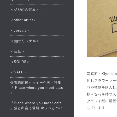
＜ジジの合鍵展＞
＜other artist＞
＜corsart＞
＜ggオリジナル＞
＜活版＞
＜SOLDS＞
＜SALE＞
写真家・Kiyota
同じフラワーマー
保護猫応援クッキー企画・特集
花や植物を購入し
『 Place where you meet cats
』
様々な花を持つ人
クラフト紙に活版
『Place where you meet cats
しています。
』猫と出会う場所 ＠ジジとババ