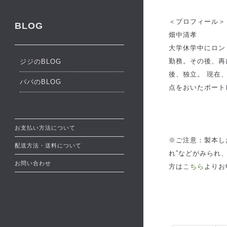
＜プロフィール＞
BLOG
畑中清孝
大学休学中にロン
勤務。その後、再
ジジのBLOG
後、独立。 現在
ババのBLOG
点をおいたポート
お支払い方法について
※ご注意：製本し
配送方法・送料について
れ”などがみられ
お問い合わせ
方は
こちら
よりお