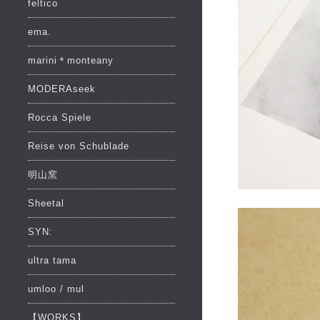
feltico
ema.
marini＊monteany
MODERAseek
Rocca Spiele
Reise von Schublade
明山窯
Sheetal
SYN:
ultra tama
umloo / mul
【WORKS】