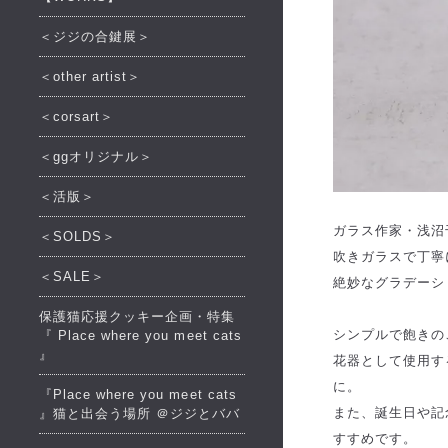
＜ジジの合鍵展＞
＜other artist＞
＜corsart＞
＜ggオリジナル＞
＜活版＞
ガラス作家・浅沼
＜SOLDS＞
吹きガラスで丁寧
＜SALE＞
絶妙なグラデーシ
保護猫応援クッキー企画・特集
シンプルで飽きの
『 Place where you meet cats
』
花器として使用す
に。
『Place where you meet cats
また、誕生日や記
』猫と出会う場所 ＠ジジとババ
すすめです。