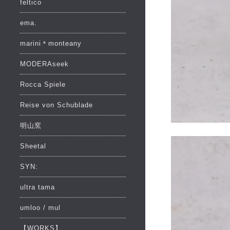
feltico
ema.
marini＊monteany
MODERAseek
Rocca Spiele
Reise von Schublade
明山窯
Sheetal
SYN:
ultra tama
umloo / mul
【WORKS】