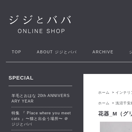
TOP
ABOUT
ジジとババ
ARCHIVE
SPECIAL
ホーム
>
インテリ
羊毛とおはな 20th ANNIVERS
ARY YEAR
ホーム
>
浅沼千安
特集 『 Place where you meet
花器_M（グリ
cats 』〜猫と出会う場所〜 ＠
ジジとババ