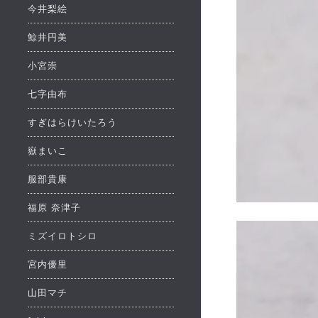
今井梨絵
鯨井円美
小宮崇
七字由布
すぎはらけいたろう
嶽まいこ
服部貴康
福原 奈津子
ミズイロトシロ
宮内優里
山田マチ