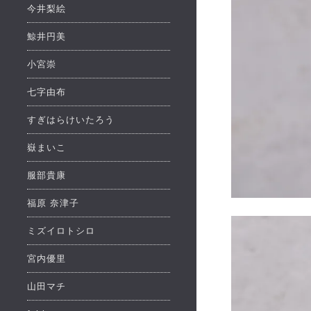
今井梨絵
鯨井円美
小宮崇
七字由布
すぎはらけいたろう
嶽まいこ
服部貴康
福原 奈津子
ミズイロトシロ
宮内優里
山田マチ