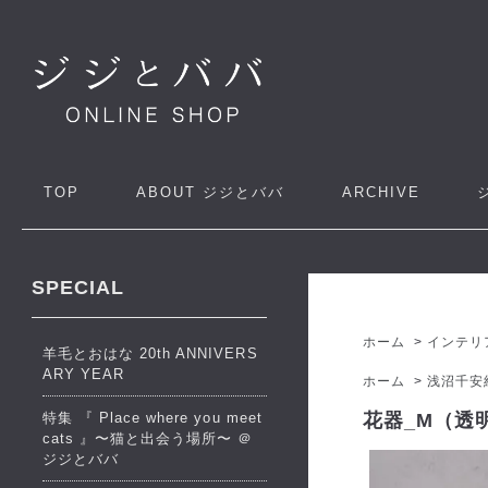
TOP
ABOUT
ジジとババ
ARCHIVE
SPECIAL
ホーム
>
インテリ
羊毛とおはな 20th ANNIVERS
ARY YEAR
ホーム
>
浅沼千安
特集 『 Place where you meet
花器_M（透明
cats 』〜猫と出会う場所〜 ＠
ジジとババ