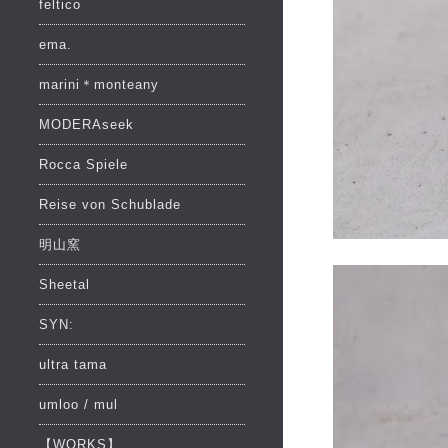
feltico
ema.
marini＊monteany
MODERAseek
Rocca Spiele
Reise von Schublade
明山窯
Sheetal
SYN:
ultra tama
umloo / mul
【WORKS】