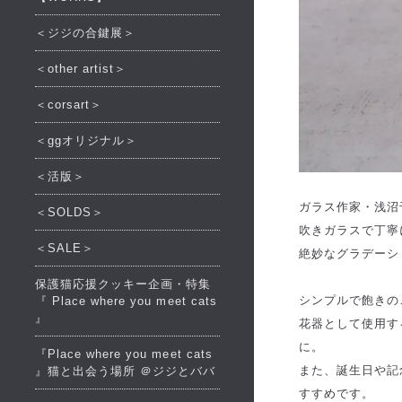
＜ジジの合鍵展＞
＜other artist＞
＜corsart＞
＜ggオリジナル＞
＜活版＞
ガラス作家・浅沼
＜SOLDS＞
吹きガラスで丁寧
＜SALE＞
絶妙なグラデーシ
保護猫応援クッキー企画・特集
シンプルで飽きの
『 Place where you meet cats
』
花器として使用す
に。
『Place where you meet cats
また、誕生日や記
』猫と出会う場所 ＠ジジとババ
すすめです。