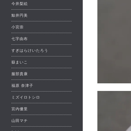
今井梨絵
鯨井円美
小宮崇
七字由布
すぎはらけいたろう
嶽まいこ
服部貴康
福原 奈津子
ミズイロトシロ
宮内優里
山田マチ