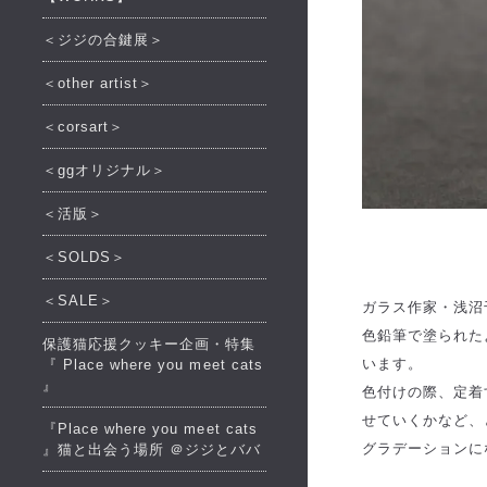
＜ジジの合鍵展＞
＜other artist＞
＜corsart＞
＜ggオリジナル＞
＜活版＞
＜SOLDS＞
＜SALE＞
ガラス作家・浅沼
色鉛筆で塗られた
保護猫応援クッキー企画・特集
います。
『 Place where you meet cats
』
色付けの際、定着
せていくかなど、
『Place where you meet cats
グラデーションに
』猫と出会う場所 ＠ジジとババ