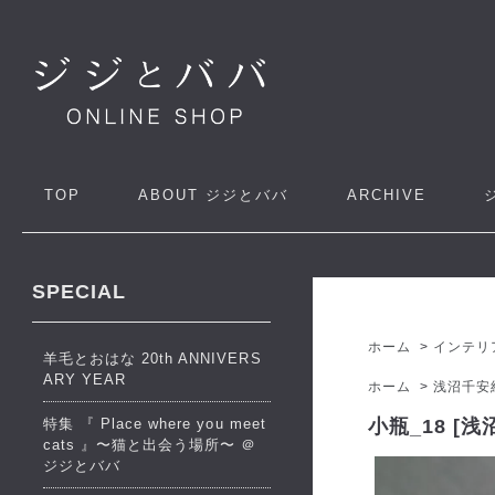
TOP
ABOUT
ジジとババ
ARCHIVE
SPECIAL
ホーム
>
インテリ
羊毛とおはな 20th ANNIVERS
ARY YEAR
ホーム
>
浅沼千安
特集 『 Place where you meet
小瓶_18 [浅
cats 』〜猫と出会う場所〜 ＠
ジジとババ