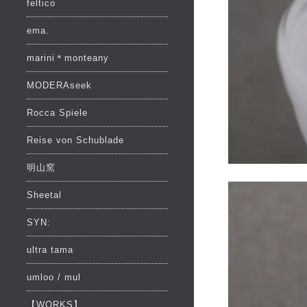
feltico
ema.
marini＊monteany
MODERAseek
Rocca Spiele
Reise von Schublade
明山窯
Sheetal
SYN:
ultra tama
umloo / mul
【WORKS】