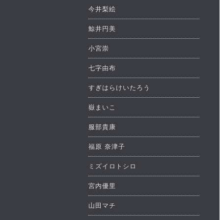
今井梨絵
鯨井円美
小宮崇
七字由布
すぎはらけいたろう
嶽まいこ
服部貴康
福原 奈津子
ミズイロトシロ
宮内優里
山田マチ