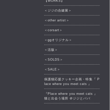
【WORKS】
＜ジジの合鍵展＞
＜other artist＞
＜corsart＞
＜ggオリジナル＞
＜活版＞
＜SOLDS＞
＜SALE＞
保護猫応援クッキー企画・特集『 P
lace where you meet cats 』
『Place where you meet cats 』
猫と出会う場所 ＠ジジとババ