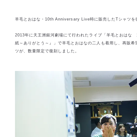
羊毛とおはな・10th Anniversary Live時に販売したTシャ
2013年に天王洲銀河劇場にて行われたライブ「羊毛とおはな 10th A
紙～ありがとう～』」で羊毛とおはなの二人も着用し、再販希
ツが、数量限定で復刻しました。