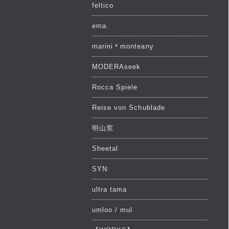
feltico
ema.
marini＊monteany
MODERAseek
Rocca Spiele
Reise von Schublade
明山窯
Sheetal
SYN:
ultra tama
umloo / mul