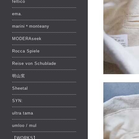
feltico
ema.
marini＊monteany
MODERAseek
Rocca Spiele
Reise von Schublade
明山窯
Sheetal
SYN:
ultra tama
umloo / mul
【WORKS】