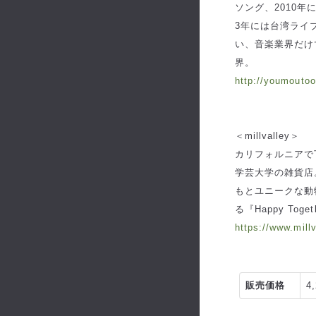
ソング、2010
3年には台湾ライ
い、音楽業界だけ
界。
http://youmouto
＜millvalley＞
カリフォルニアで
学芸大学の雑貨店
もとユニークな動
る『Happy Toge
https://www.millv
販売価格
4