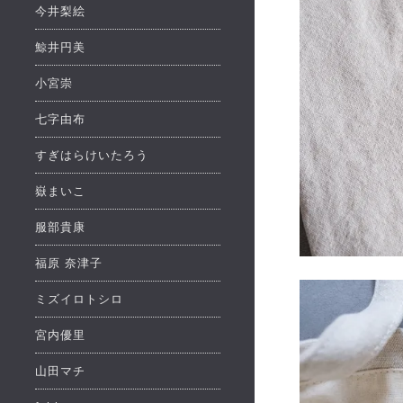
今井梨絵
鯨井円美
小宮崇
七字由布
すぎはらけいたろう
嶽まいこ
服部貴康
福原 奈津子
ミズイロトシロ
宮内優里
山田マチ