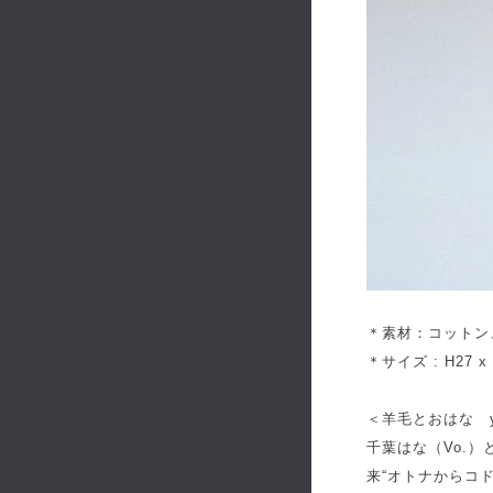
＊素材：コットン
＊サイズ : H27 x 
＜羊毛とおはな you
千葉はな（Vo.）
来“オトナからコド