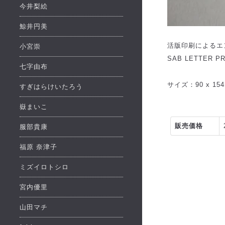
今井梨絵
鯨井円美
活版印刷によるエ
小宮崇
SAB LETTE
七字由布
サイズ：90 x 15
すぎはらけいたろう
嶽まいこ
販売価格
服部貴康
福原 奈津子
ミズイロトシロ
宮内優里
山田マチ