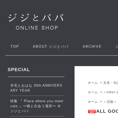
TOP
ABOUT
ジジとババ
ARCHIVE
SPECIAL
ホーム
>
文具・玩
羊毛とおはな 20th ANNIVERS
ARY YEAR
ホーム
>
＜other a
特集 『 Place where you meet
ホーム
>
＜活版＞
cats 』〜猫と出会う場所〜 ＠
ALL GO
ジジとババ