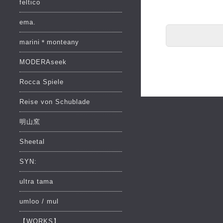
feltico
ema.
marini＊monteany
MODERAseek
Rocca Spiele
Reise von Schublade
明山窯
Sheetal
SYN:
ultra tama
umloo / mul
【WORKS】