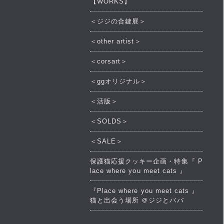
【WORKS】
＜ジジの合鍵展＞
＜other artist＞
＜corsart＞
＜ggオリジナル＞
＜活版＞
＜SOLDS＞
＜SALE＞
保護猫応援クッキー企画・特集『 P
lace where you meet cats 』
『Place where you meet cats 』
猫と出会う場所 ＠ジジとババ