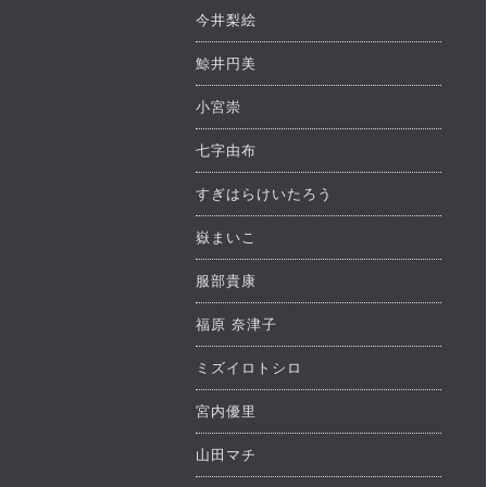
今井梨絵
鯨井円美
小宮崇
七字由布
すぎはらけいたろう
嶽まいこ
服部貴康
福原 奈津子
ミズイロトシロ
宮内優里
山田マチ