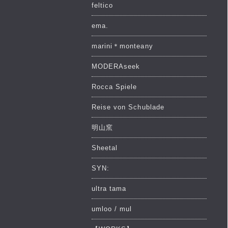
feltico
ema.
marini＊monteany
MODERAseek
Rocca Spiele
Reise von Schublade
明山窯
Sheetal
SYN:
ultra tama
umloo / mul