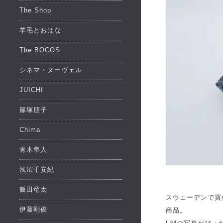
The Shop
羊毛とおはな
The BOCOS
シネマ・ヌーヴェル
JUICHI
篠塚朋子
Chima
青木隼人
浅沼千安紀
飯田竜太
スウェーデンで買
伊藤剛俊
商品。