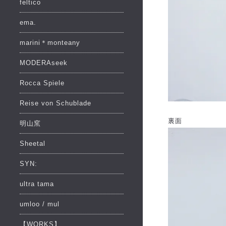
feltico
ema.
marini＊monteany
MODERAseek
Rocca Spiele
Reise von Schublade
裏面
明山窯
Sheetal
SYN:
ultra tama
umloo / mul
【WORKS】