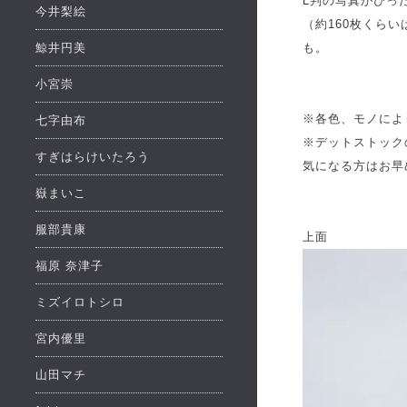
L判の写真がぴっ
今井梨絵
（約160枚くら
鯨井円美
も。
小宮崇
※各色、モノによ
七字由布
※デットストック
すぎはらけいたろう
気になる方はお早
嶽まいこ
服部貴康
上面
福原 奈津子
ミズイロトシロ
宮内優里
山田マチ