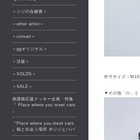
＜ジジの合鍵展＞
＜other artist＞
＜corsart＞
＜ggオリジナル＞
＜活版＞
＜SOLDS＞
外寸サイズ：W10×D
＜SALE＞
▼その他「
白
」と
保護猫応援クッキー企画・特集
『 Place where you meet cats
』
『Place where you meet cats
』猫と出会う場所 ＠ジジとババ