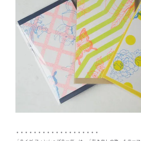
＊＊＊＊＊＊＊＊＊＊＊＊＊＊＊＊＊＊＊