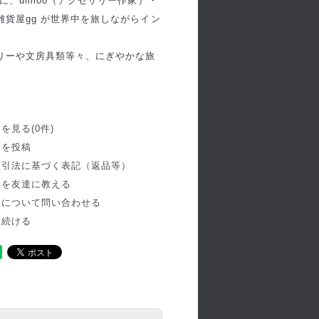
、umloo（アクセサリー作家）・
貨屋gg が世界中を旅しながらイン
リーや文房具類等々、にぎやかな旅
を見る(0件)
ーを投稿
取引法に基づく表記（返品等）
品を友達に教える
品について問い合わせる
を続ける