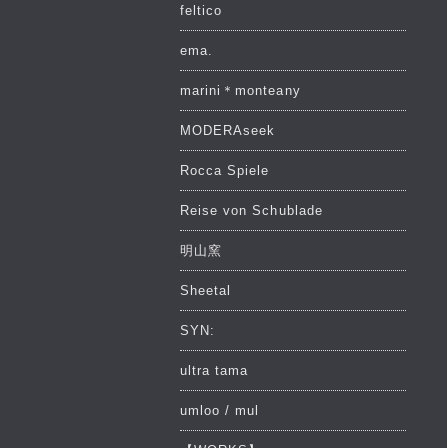
feltico
ema.
marini＊monteany
MODERAseek
Rocca Spiele
Reise von Schublade
明山窯
Sheetal
SYN:
ultra tama
umloo / mul