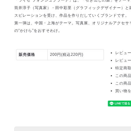
「ライゼ フォンシュプラーデ」は、「引き出しの旅」をテーマに
筒井淳子（写真家）・田中彩里（グラフィックデザイナー）と雑
スピレーションを受け、作品を作りだしていくブランドです。
第一弾は、中国・上海がテーマ。写真展、オリジナルアクセサ
の“かけら”をおすそわけ。
レビュー
販売価格
200円(税込220円)
レビュ
特定商
この商
この商
買い物