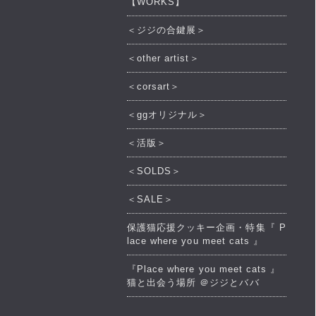
【WORKS】
＜ジジの合鍵展＞
＜other artist＞
＜corsart＞
＜ggオリジナル＞
＜活版＞
＜SOLDS＞
＜SALE＞
保護猫応援クッキー企画・特集『 P
lace where you meet cats 』
『Place where you meet cats 』
猫と出会う場所 ＠ジジとババ