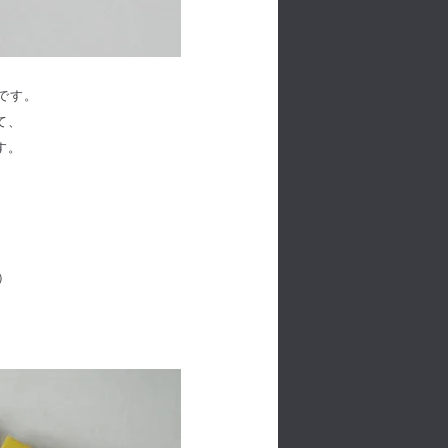
ドです。
て、
す。
）