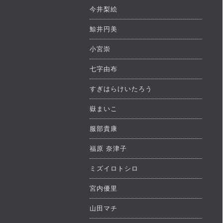
今井梨絵
鯨井円美
小宮崇
七字由布
すぎはらけいたろう
嶽まいこ
服部貴康
福原 奈津子
ミズイロトシロ
宮内優里
山田マチ