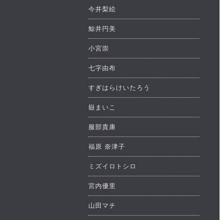
今井梨絵
鯨井円美
小宮崇
七字由布
すぎはらけいたろう
嶽まいこ
服部貴康
福原 奈津子
ミズイロトシロ
宮内優里
山田マチ