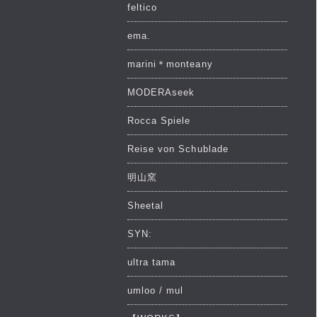
feltico
ema.
marini＊monteany
MODERAseek
Rocca Spiele
Reise von Schublade
明山窯
Sheetal
SYN:
ultra tama
umloo / mul