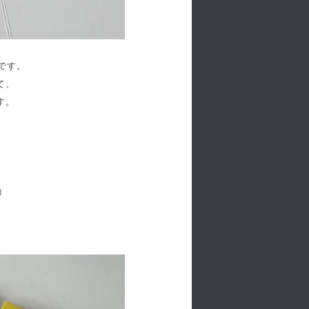
ドです。
て、
す。
）