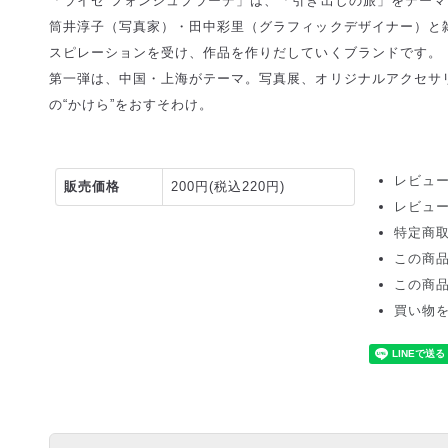
「ライゼ フォンシュプラーデ」は、「引き出しの旅」をテーマに
筒井淳子（写真家）・田中彩里（グラフィックデザイナー）と雑
スピレーションを受け、作品を作りだしていくブランドです。
第一弾は、中国・上海がテーマ。写真展、オリジナルアクセサ
の“かけら”をおすそわけ。
レビュー
販売価格
200円(税込220円)
レビュ
特定商
この商
この商
買い物