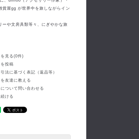
、umloo（アクセサリー作家）・
貨屋gg が世界中を旅しながらイン
リーや文房具類等々、にぎやかな旅
を見る(0件)
ーを投稿
取引法に基づく表記（返品等）
品を友達に教える
品について問い合わせる
を続ける