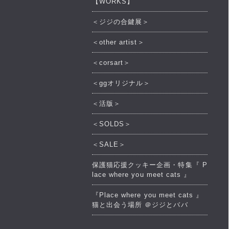
【WORKS】
＜ジジの合鍵展＞
＜other artist＞
＜corsart＞
＜ggオリジナル＞
＜活版＞
＜SOLDS＞
＜SALE＞
保護猫応援クッキー企画・特集『 P
lace where you meet cats 』
『Place where you meet cats 』
猫と出会う場所 ＠ジジとババ