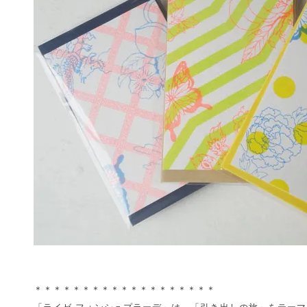
＊＊＊＊＊＊＊＊＊＊＊＊＊＊＊＊＊＊＊