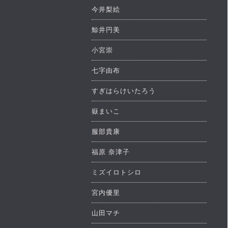
今井梨絵
鯨井円美
小宮崇
七字由布
すぎはらけいたろう
嶽まいこ
服部貴康
福原 奈津子
ミズイロトシロ
宮内優里
山田マチ