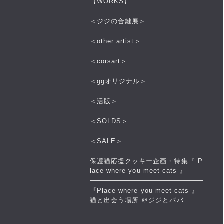
【WORKS】
＜ジジの合鍵展＞
＜other artist＞
＜corsart＞
＜ggオリジナル＞
＜活版＞
＜SOLDS＞
＜SALE＞
保護猫応援クッキー企画・特集『 P
lace where you meet cats 』
『Place where you meet cats 』
猫と出会う場所 ＠ジジとババ