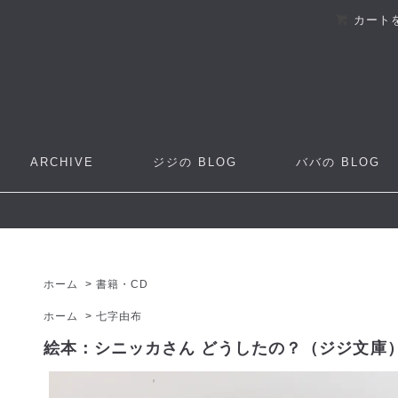
カート
ARCHIVE
ジジの
BLOG
ババの
BLOG
ホーム
>
書籍・CD
ホーム
>
七字由布
絵本：シニッカさん どうしたの？（ジジ文庫）[