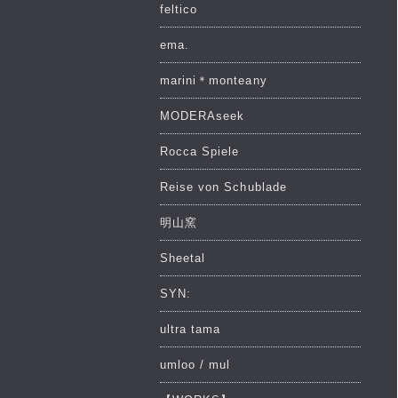
feltico
ema.
marini＊monteany
MODERAseek
Rocca Spiele
Reise von Schublade
明山窯
Sheetal
SYN:
ultra tama
umloo / mul