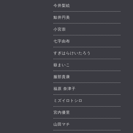
今井梨絵
鯨井円美
小宮崇
七字由布
すぎはらけいたろう
嶽まいこ
服部貴康
福原 奈津子
ミズイロトシロ
宮内優里
山田マチ