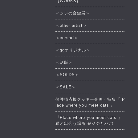
【WORKS】
＜ジジの合鍵展＞
＜other artist＞
＜corsart＞
＜ggオリジナル＞
＜活版＞
＜SOLDS＞
＜SALE＞
保護猫応援クッキー企画・特集『 P
lace where you meet cats 』
『Place where you meet cats 』
猫と出会う場所 ＠ジジとババ