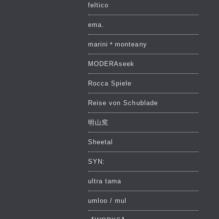
feltico
ema.
marini＊monteany
MODERAseek
Rocca Spiele
Reise von Schublade
明山窯
Sheetal
SYN:
ultra tama
umloo / mul