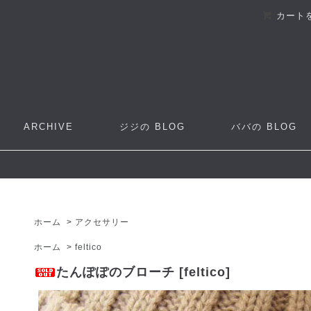
カート
ARCHIVE
ジジの
BLOG
ババの
BLOG
ホーム
>
アクセサリー
ホーム
>
feltico
たんぽぽのブローチ [feltico]