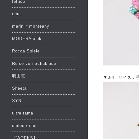
feltico
ema.
marini＊monteany
MODERAseek
Rocca Spiele
Reise von Schublade
明山窯
▼3-4 サイズ：手
Sheetal
SYN:
ultra tama
umloo / mul
【WORKS】