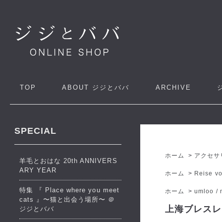
TOP
ABOUT
ジジとババ
ARCHIVE
SPECIAL
ホーム
>
アクセサ
羊毛とおはな 20th ANNIVERS
ARY YEAR
ホーム
>
Reise v
特集 『 Place where you meet
ホーム
>
umloo / 
cats 』〜猫と出会う場所〜 ＠
上海ブレスレット 
ジジとババ