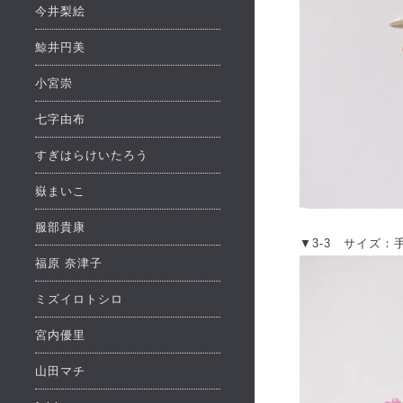
今井梨絵
鯨井円美
小宮崇
七字由布
すぎはらけいたろう
嶽まいこ
服部貴康
▼3-3 サイズ：手
福原 奈津子
ミズイロトシロ
宮内優里
山田マチ