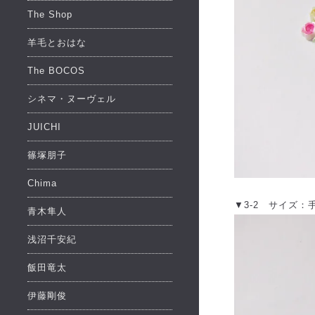
The Shop
羊毛とおはな
The BOCOS
シネマ・ヌーヴェル
JUICHI
篠塚朋子
Chima
▼3-2 サイズ：手
青木隼人
浅沼千安紀
飯田竜太
伊藤剛俊