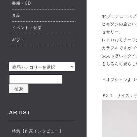
書籍・CD
食品
ggプロデュースブランド
ヒキダシの旅とい
イベント・音楽
セサリー。
ギフト
レトロなモチーフ
カラフルですがゴ
大人っぽいスタイ
もちろん可愛らし
＊オプションより
検索
▼3-1 サイズ：
ARTIST
特集【作家インタビュー】