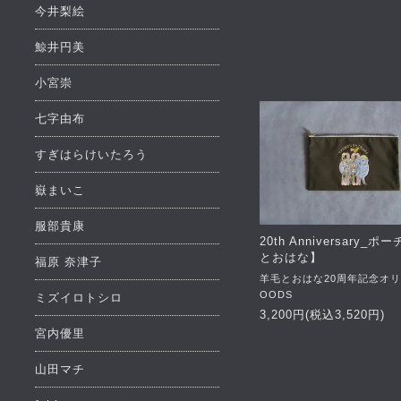
今井梨絵
鯨井円美
小宮崇
七字由布
すぎはらけいたろう
嶽まいこ
服部貴康
20th Anniversary_
とおはな】
福原 奈津子
羊毛とおはな20周年記念オ
OODS
ミズイロトシロ
3,200円(税込3,520円)
宮内優里
山田マチ