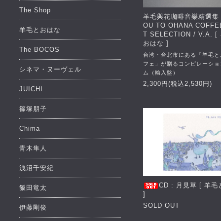
The Shop
羊毛與花珈啡音樂精選集 
OU TO OHANA COFFE
羊毛とおはな
T SELECTION / V.A. 
おはな ]
The BOCOS
台湾・台北市にある「羊毛と
フェ」が贈るコンピレーショ
シネマ・ヌーヴェル
ム（輸入盤）
2,300円(税込2,530円)
JUICHI
篠塚朋子
Chima
青木隼人
浅沼千安紀
CD : 月見草 [ 羊
飯田竜太
]
SOLD OUT
伊藤剛俊