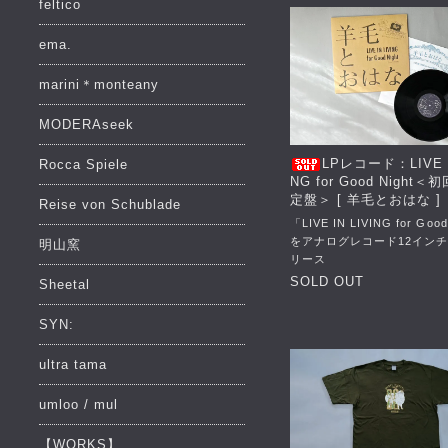
feltico
ema.
marini＊monteany
MODERAseek
LPレコード：LIVE I
Rocca Spiele
NG for Good Night
定盤＞ [ 羊毛とおはな ]
Reise von Schublade
「LIVE IN LIVING for Good
をアナログレコード12イン
明山窯
リース
SOLD OUT
Sheetal
SYN:
ultra tama
umloo / mul
【WORKS】