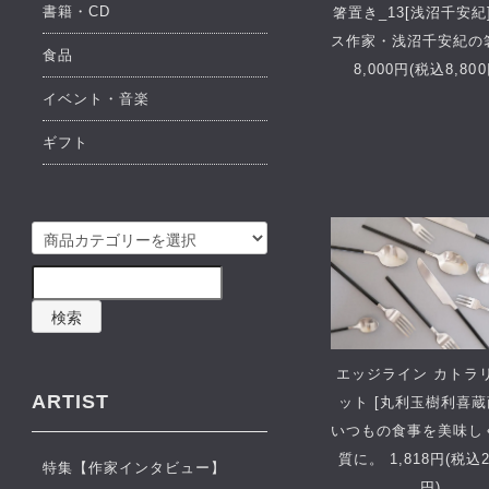
書籍・CD
箸置き_13[浅沼千安紀
ス作家・浅沼千安紀の
食品
8,000円(税込8,800
イベント・音楽
ギフト
検索
エッジライン カトラ
ARTIST
ット [丸利玉樹利喜蔵
いつもの食事を美味し
質に。 1,818円(税込2
特集【作家インタビュー】
円)