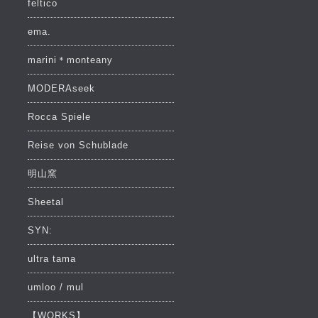
feltico
ema.
marini＊monteany
MODERAseek
Rocca Spiele
Reise von Schublade
明山窯
Sheetal
SYN:
ultra tama
umloo / mul
【WORKS】