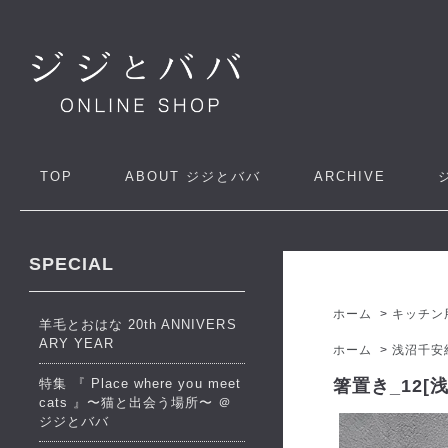
TOP
ABOUT
ジジとババ
ARCHIVE
SPECIAL
ホーム
>
キッチン
羊毛とおはな 20th ANNIVERS
ARY YEAR
ホーム
>
浅沼千安
特集 『 Place where you meet
箸置き_12[
cats 』〜猫と出会う場所〜 ＠
ジジとババ