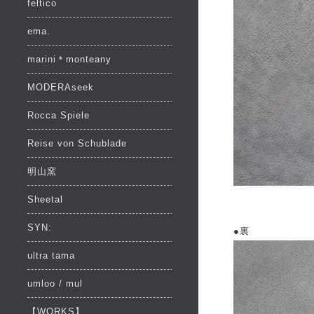
feltico
ema.
marini＊monteany
MODERAseek
Rocca Spiele
Reise von Schublade
明山窯
Sheetal
SYN:
●裏
ultra tama
umloo / mul
【WORKS】