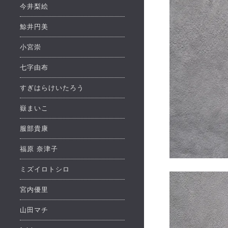
今井梨絵
鯨井円美
小宮崇
七字由布
すぎはらけいたろう
嶽まいこ
服部貴康
福原 奈津子
ミズイロトシロ
宮内優里
山田マチ