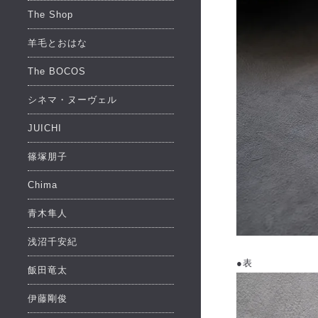
The Shop
羊毛とおはな
The BOCOS
シネマ・ヌーヴェル
JUICHI
篠塚朋子
Chima
青木隼人
浅沼千安紀
●表
飯田竜太
伊藤剛俊