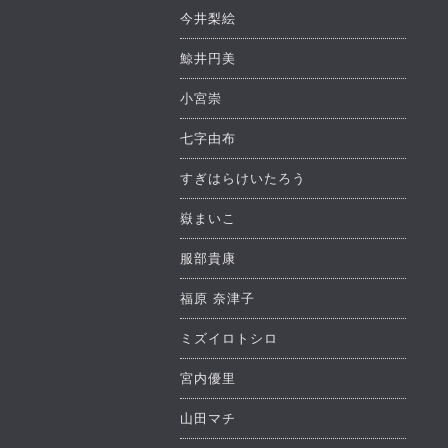
今井梨絵
鯨井円美
小宮崇
七字由布
すぎはらけいたろう
嶽まいこ
服部貴康
福原 奈津子
ミズイロトシロ
宮内優里
山田マチ