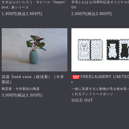
すぎはらけいたろう・モビール「flappin'
羊毛とおはな20周年記念オリジナル
bird」新シリーズ
DS
1,900円(税込2,090円)
2,600円(税込2,860円)
花器 Seed vase（錆浅葱）［今井
FREELAUNDRY LIMITED
梨絵］
r.
陶芸家・今井梨絵の陶器
一緒に洗濯すると動物の毛を絡め取
くれるランドリースポンジ
3,000円(税込3,300円)
SOLD OUT