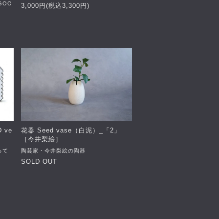
GOO
3,000円(税込3,300円)
 ve
花器 Seed vase（白泥）_「2」
［今井梨絵］
って
陶芸家・今井梨絵の陶器
SOLD OUT