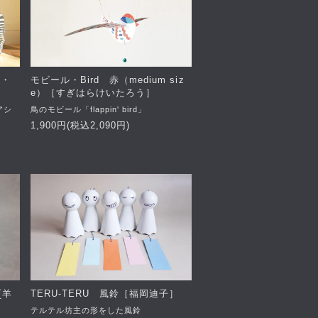
マ・
モビール・Bird 赤（medium siz
e）［すぎはらけいたろう］
アシ
鳥のモビール「flappin' bird」
1,900円(税込2,090円)
 [羊
TERU-TERU 風鈴［福岡迪子］
テルテル坊主の形をした風鈴