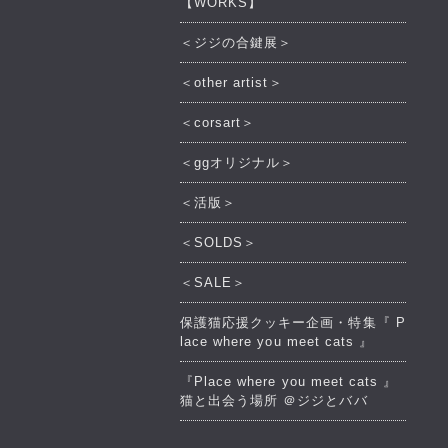
【WORKS】
＜ジジの合鍵展＞
＜other artist＞
＜corsart＞
＜ggオリジナル＞
＜活版＞
＜SOLDS＞
＜SALE＞
保護猫応援クッキー企画・特集『 P
lace where you meet cats 』
『Place where you meet cats 』
猫と出会う場所 ＠ジジとババ