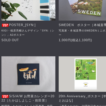
POSTER_[SYN:]
SWEDEN ポスター［本城直
KIGI・植原亮輔さんデザイン「SYN:（シ
写真家・本城直季のSWEDENミニポ
ン）」A2ポスター
ー
SOLD OUT
1,000円(税込1,100円)
S/S/A/W お野菜カレンダー20
20th Anniversary_ポスター [
22［たかはしよしこ・前田景］
とおはな]