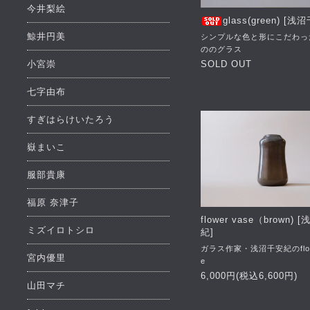
今井梨絵
glass(green) [
鯨井円美
シンプルな色と形にこだわっ
ののグラス
小宮崇
SOLD OUT
七字由布
すぎはらけいたろう
嶽まいこ
服部貴康
福原 奈津子
flower vase（brown)
ミズイロトシロ
紀]
ガラス作家・浅沼千安紀のflow
宮内優里
e
6,000円(税込6,600円)
山田マチ