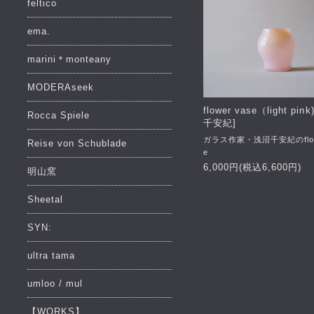
feltico
ema.
marini＊monteany
MODERAseek
flower vase（light pin
Rocca Spiele
千安紀]
ガラス作家・浅沼千安紀のflow
Reise von Schublade
e
6,000円(税込6,600円)
明山窯
Sheetal
SYN:
ultra tama
umloo / mul
【WORKS】