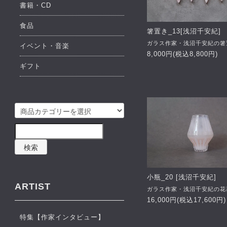
書籍・CD
食品
箸置き_13[浅沼千安紀]
ガラス作家・浅沼千安紀の箸
イベント・音楽
8,000円(税込8,800円)
ギフト
検索
小瓶_20 [浅沼千安紀]
ARTIST
ガラス作家・浅沼千安紀の花
16,000円(税込17,600円)
特集【作家インタビュー】