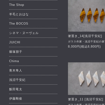
The Shop
羊毛とおはな
The BOCOS
シネマ・ヌーヴェル
箸置き_14[浅沼千安紀]
ガラス作家・浅沼千安紀の箸
JUICHI
8,000円(税込8,800円)
篠塚朋子
Chima
青木隼人
浅沼千安紀
飯田竜太
伊藤剛俊
箸置き_11 [浅沼千安紀]
ガラス作家・浅沼千安紀の箸