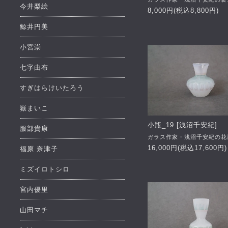
今井梨絵
8,000円(税込8,800円)
鯨井円美
小宮崇
七字由布
すぎはらけいたろう
嶽まいこ
小瓶_19 [浅沼千安紀]
服部貴康
ガラス作家・浅沼千安紀の花
16,000円(税込17,600円)
福原 奈津子
ミズイロトシロ
宮内優里
山田マチ