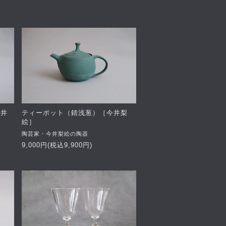
今井
ティーポット（錆浅葱）［今井梨
絵］
陶芸家・今井梨絵の陶器
9,000円(税込9,900円)