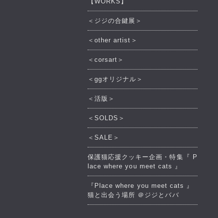
【WORKS】
＜ジジの合鍵展＞
＜other artist＞
＜corsart＞
＜ggオリジナル＞
＜活版＞
＜SOLDS＞
＜SALE＞
保護猫応援クッキー企画・特集『 P
lace where you meet cats 』
『Place where you meet cats 』
猫と出会う場所 ＠ジジとババ