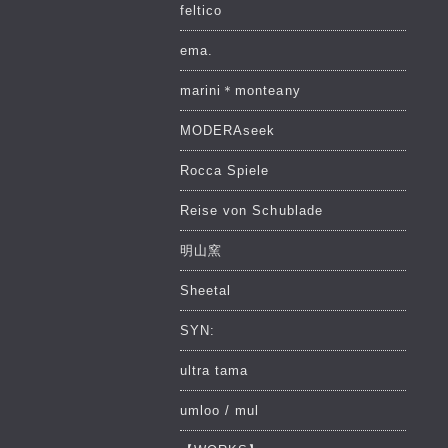
feltico
ema.
marini＊monteany
MODERAseek
Rocca Spiele
Reise von Schublade
明山窯
Sheetal
SYN:
ultra tama
umloo / mul