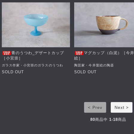
青のうつわ_デザートカップ
マグカップ（白泥）［今
［小宮崇］
絵］
ガラス作家・小宮崇のガラスのうつわ
陶芸家・今井梨絵の陶器
SOLD OUT
SOLD OUT
< Prev
Next >
80
商品中
1-18
商品