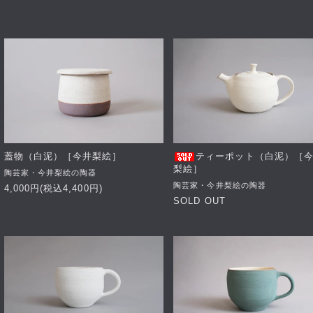
蓋物（白泥）［今井梨絵］
ティーポット（白泥）［
梨絵］
陶芸家・今井梨絵の陶器
陶芸家・今井梨絵の陶器
4,000円(税込4,400円)
SOLD OUT