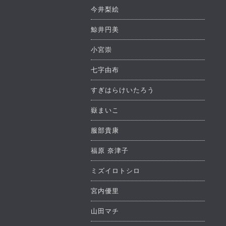
今井梨絵
鯨井円美
小宮崇
七字由布
すぎはらけいたろう
嶽まいこ
服部貴康
福原 奈津子
ミズイロトシロ
宮内優里
山田マチ