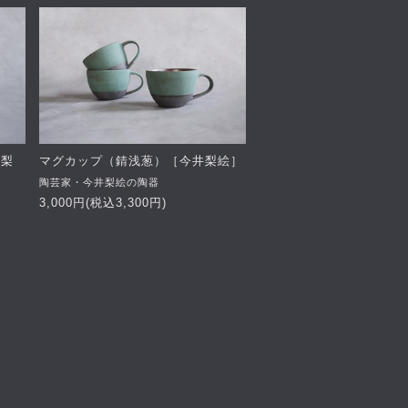
井梨
マグカップ（錆浅葱）［今井梨絵］
陶芸家・今井梨絵の陶器
3,000円(税込3,300円)