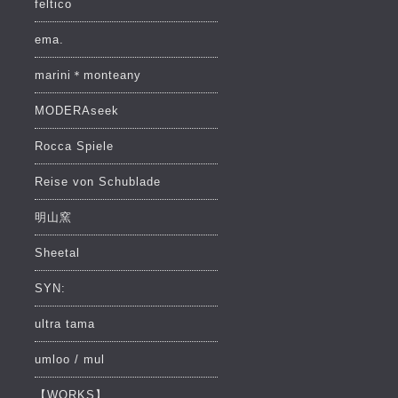
feltico
ema.
marini＊monteany
MODERAseek
Rocca Spiele
Reise von Schublade
明山窯
Sheetal
SYN:
ultra tama
umloo / mul
【WORKS】