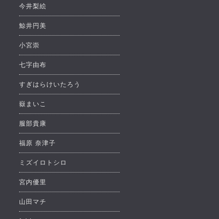
今井梨絵
鯨井円美
小宮崇
七字由布
すぎはらけいたろう
嶽まいこ
服部貴康
福原 奈津子
ミズイロトシロ
宮内優里
山田マチ